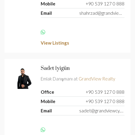
Mobile
+90 539 127 0 888
Email
shahrzad@grandviewcy.com
View Listings
Sadet İyigün
Emlak Danışmanı at
GrandView Realty
Office
+90 539 127 0 888
Mobile
+90 539 127 0 888
Email
sadet@grandviewcy.com