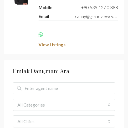
Mobile
+90 539 127 0 888
Email
canay@grandviewcy.com
View Listings
Emlak Danışmanı Ara
All Categories
All Cities