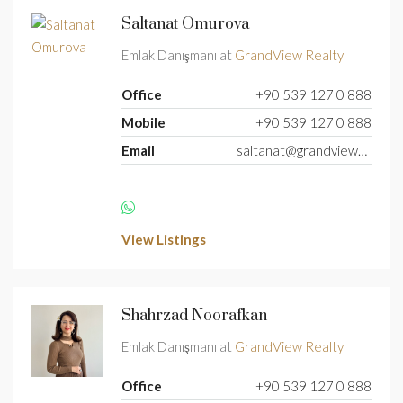
Saltanat Omurova
Emlak Danışmanı at
GrandView Realty
Office
+90 539 127 0 888
Mobile
+90 539 127 0 888
Email
saltanat@grandviewcy.com
View Listings
Shahrzad Noorafkan
Emlak Danışmanı at
GrandView Realty
Office
+90 539 127 0 888