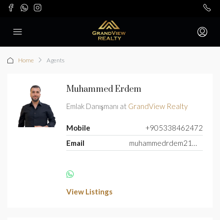
Home
Agents
Muhammed Erdem
Emlak Danışmanı at
GrandView Realty
Mobile
+905338462472
Email
muhammedrdem21@gmail.com
View Listings