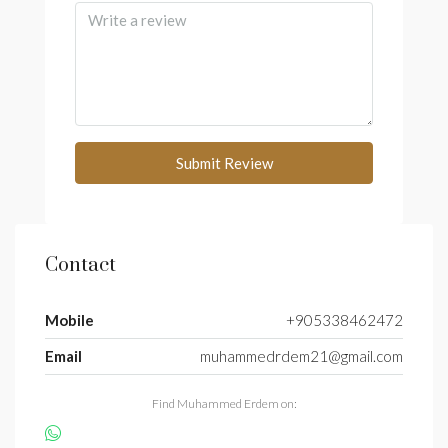
Submit Review
Contact
Mobile
+905338462472
Email
muhammedrdem21@gmail.com
Find Muhammed Erdem on: