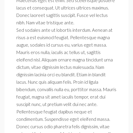
Maecenas eget est enim. Sed scelerisque posuere
lacus et consequat. Ut ultrices ultrices maximus.
Donec laoreet sagittis suscipit. Fusce vel lectus
nibh. Nam vitae tristique ante.
Sed sodales ante ut lobortis interdum. Aenean at
risus a est euismod feugiat. Pellentesque magna
augue, sodales id cursus eu, varius eget massa.
Mauris eros nulla, iaculis ac tellus ut, sagittis
eleifend nisl. Aliquam ornare magna tincidunt urna
dictum, vitae dignissim lectus malesuada. Nam
dignissim lacinia orci eu blandit. Etiam in blandit
lacus. Nunc quis aliquam felis. Proin id ligula
bibendum, convallis nulla eu, porttitor massa. Mauris
feugiat, magna sit amet iaculis tempor, erat dui
suscipit nunc, ut pretium velit dui nec ante.
Pellentesque feugiat dapibus neque et
condimentum. Suspendisse eget eleifend massa.
Donec cursus odio pharetra felis dignissim, vitae