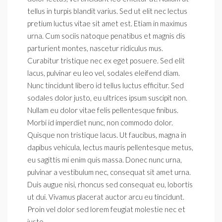
tellus in turpis blandit varius. Sed ut elit nec lectus
pretium luctus vitae sit amet est. Etiam in maximus
urna. Cum sociis natoque penatibus et magnis dis
parturient montes, nascetur ridiculus mus.
Curabitur tristique nec ex eget posuere. Sed elit
lacus, pulvinar eu leo vel, sodales eleifend diam.
Nunc tincidunt libero id tellus luctus efficitur. Sed
sodales dolor justo, eu ultrices ipsum suscipit non.
Nullam eu dolor vitae felis pellentesque finibus.
Morbi id imperdiet nunc, non commodo dolor.
Quisque non tristique lacus. Ut faucibus, magna in
dapibus vehicula, lectus mauris pellentesque metus,
eu sagittis mi enim quis massa. Donec nunc urna,
pulvinar a vestibulum nec, consequat sit amet urna.
Duis augue nisi, rhoncus sed consequat eu, lobortis
ut dui. Vivamus placerat auctor arcu eu tincidunt.
Proin vel dolor sed lorem feugiat molestie nec et
justo.