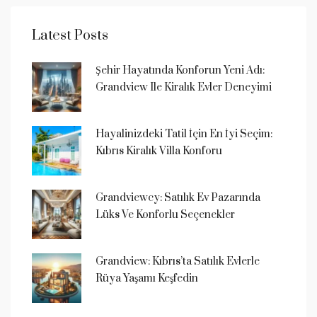
Latest Posts
Şehir Hayatında Konforun Yeni Adı:
Grandview Ile Kiralık Evler Deneyimi
Hayalinizdeki Tatil İçin En İyi Seçim:
Kıbrıs Kiralık Villa Konforu
Grandviewcy: Satılık Ev Pazarında
Lüks Ve Konforlu Seçenekler
Grandview: Kıbrıs’ta Satılık Evlerle
Rüya Yaşamı Keşfedin