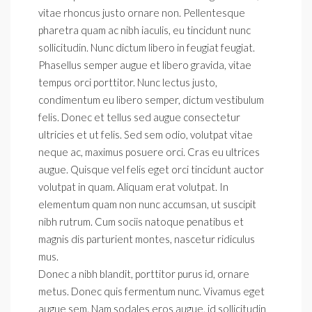
vitae rhoncus justo ornare non. Pellentesque
pharetra quam ac nibh iaculis, eu tincidunt nunc
sollicitudin. Nunc dictum libero in feugiat feugiat.
Phasellus semper augue et libero gravida, vitae
tempus orci porttitor. Nunc lectus justo,
condimentum eu libero semper, dictum vestibulum
felis. Donec et tellus sed augue consectetur
ultricies et ut felis. Sed sem odio, volutpat vitae
neque ac, maximus posuere orci. Cras eu ultrices
augue. Quisque vel felis eget orci tincidunt auctor
volutpat in quam. Aliquam erat volutpat. In
elementum quam non nunc accumsan, ut suscipit
nibh rutrum. Cum sociis natoque penatibus et
magnis dis parturient montes, nascetur ridiculus
mus.
Donec a nibh blandit, porttitor purus id, ornare
metus. Donec quis fermentum nunc. Vivamus eget
augue sem. Nam sodales eros augue, id sollicitudin