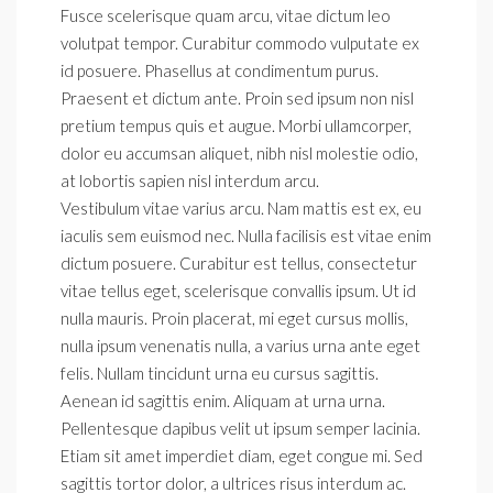
Fusce scelerisque quam arcu, vitae dictum leo
volutpat tempor. Curabitur commodo vulputate ex
id posuere. Phasellus at condimentum purus.
Praesent et dictum ante. Proin sed ipsum non nisl
pretium tempus quis et augue. Morbi ullamcorper,
dolor eu accumsan aliquet, nibh nisl molestie odio,
at lobortis sapien nisl interdum arcu.
Vestibulum vitae varius arcu. Nam mattis est ex, eu
iaculis sem euismod nec. Nulla facilisis est vitae enim
dictum posuere. Curabitur est tellus, consectetur
vitae tellus eget, scelerisque convallis ipsum. Ut id
nulla mauris. Proin placerat, mi eget cursus mollis,
nulla ipsum venenatis nulla, a varius urna ante eget
felis. Nullam tincidunt urna eu cursus sagittis.
Aenean id sagittis enim. Aliquam at urna urna.
Pellentesque dapibus velit ut ipsum semper lacinia.
Etiam sit amet imperdiet diam, eget congue mi. Sed
sagittis tortor dolor, a ultrices risus interdum ac.