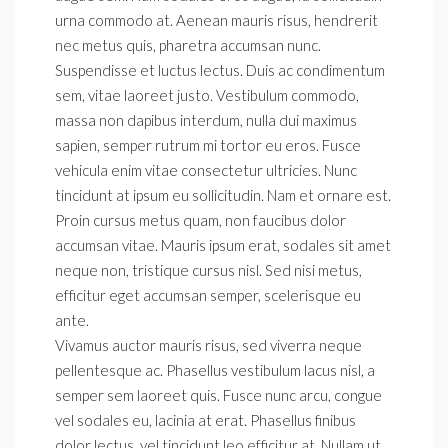
urna commodo at. Aenean mauris risus, hendrerit
nec metus quis, pharetra accumsan nunc.
Suspendisse et luctus lectus. Duis ac condimentum
sem, vitae laoreet justo. Vestibulum commodo,
massa non dapibus interdum, nulla dui maximus
sapien, semper rutrum mi tortor eu eros. Fusce
vehicula enim vitae consectetur ultricies. Nunc
tincidunt at ipsum eu sollicitudin. Nam et ornare est.
Proin cursus metus quam, non faucibus dolor
accumsan vitae. Mauris ipsum erat, sodales sit amet
neque non, tristique cursus nisl. Sed nisi metus,
efficitur eget accumsan semper, scelerisque eu
ante.
Vivamus auctor mauris risus, sed viverra neque
pellentesque ac. Phasellus vestibulum lacus nisl, a
semper sem laoreet quis. Fusce nunc arcu, congue
vel sodales eu, lacinia at erat. Phasellus finibus
dolor lectus, vel tincidunt leo efficitur at. Nullam ut