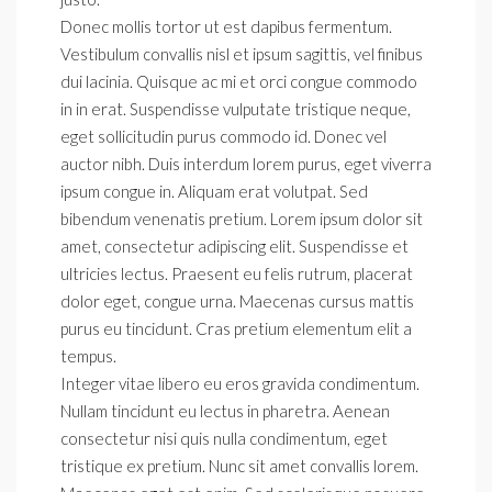
Donec mollis tortor ut est dapibus fermentum.
Vestibulum convallis nisl et ipsum sagittis, vel finibus
dui lacinia. Quisque ac mi et orci congue commodo
in in erat. Suspendisse vulputate tristique neque,
eget sollicitudin purus commodo id. Donec vel
auctor nibh. Duis interdum lorem purus, eget viverra
ipsum congue in. Aliquam erat volutpat. Sed
bibendum venenatis pretium. Lorem ipsum dolor sit
amet, consectetur adipiscing elit. Suspendisse et
ultricies lectus. Praesent eu felis rutrum, placerat
dolor eget, congue urna. Maecenas cursus mattis
purus eu tincidunt. Cras pretium elementum elit a
tempus.
Integer vitae libero eu eros gravida condimentum.
Nullam tincidunt eu lectus in pharetra. Aenean
consectetur nisi quis nulla condimentum, eget
tristique ex pretium. Nunc sit amet convallis lorem.