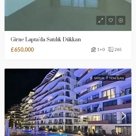
Girne Lapta’da Satılık Dükkan
£650,000
1+0
265
SATILIK
YENI İLAN