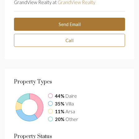
GrandView Realty at
GrandView Realty
Send Email
Call
Property
Types
44%
Daire
35%
Villa
11%
Arsa
20%
Other
Property
Status