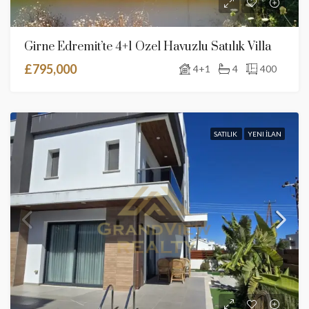
Girne Edremit’te 4+1 Özel Havuzlu Satılık Villa
£795,000
4+1
4
400
SATILIK
YENI İLAN