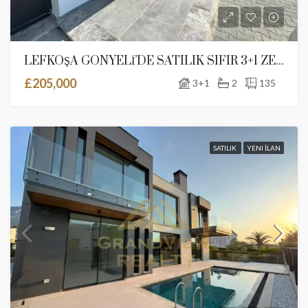
LEFKOŞA GÖNYELİ’DE SATILIK SIFIR 3+1 ZEMİN KAT BAHÇELİ LÜKS DAİRE
£205,000
3+1
2
135
SATILIK
YENI İLAN