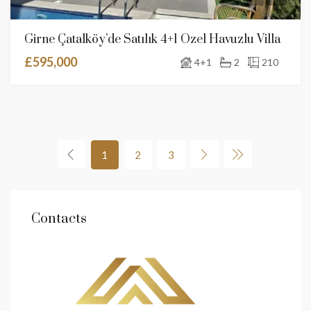
Girne Çatalköy’de Satılık 4+1 Özel Havuzlu Villa
£595,000
4+1
2
210
1
2
3
Contacts