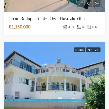
Girne Bellapais’ta 4+1 Özel Havuzlu Villa
£1,150,000
4+1
4
407
SATILIK
YENI İLAN