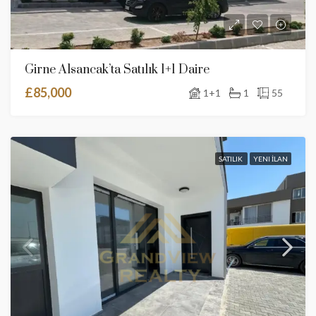
Girne Alsancak’ta Satılık 1+1 Daire
£85,000
1+1
1
55
SATILIK
YENI İLAN