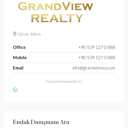
Girne, Kıbrıs
Office
+90 539 127 0 888
Mobile
+90 539 127 0 888
Email
info@grandviewcy.com
Find grandviewrealty on:
Emlak Danışmanı Ara