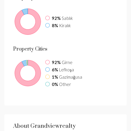
92%
Satılık
8%
Kiralık
Property
Cities
92%
Girne
6%
Lefkoşa
1%
Gazimağusa
0%
Other
About Grandviewrealty