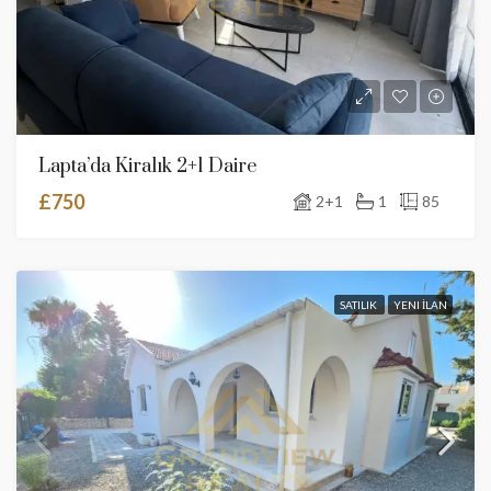
Lapta’da Kiralık 2+1 Daire
£750
2+1
1
85
SATILIK
YENI İLAN