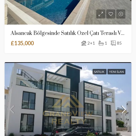
Alsancak Bölgesinde Satılık Özel Çatı Teraslı Ve Ortak Havuzlu Daire
£135,000
2+1
1
85
SATILIK
YENI İLAN