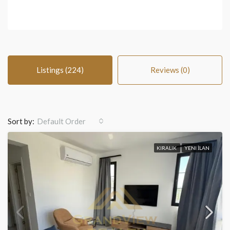
Listings (224)
Reviews (0)
Sort by:
Default Order
KIRALIK
YENI İLAN