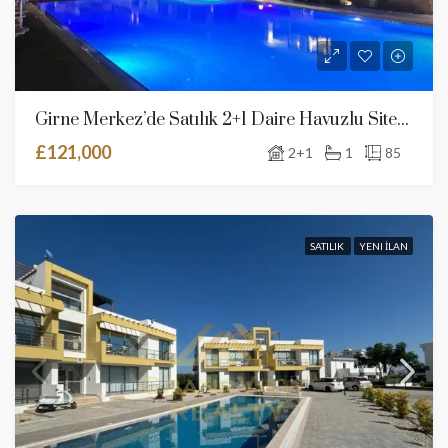
Girne Merkez’de Satılık 2+1 Daire Havuzlu Sitede
£121,000
2+1
1
85
SATILIK
YENI İLAN