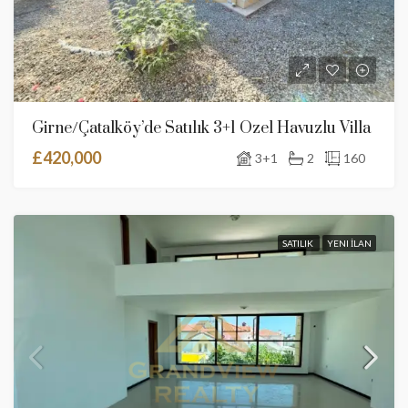
Girne/Çatalköy’de Satılık 3+1 Özel Havuzlu Villa
£420,000
3+1
2
160
SATILIK
YENI İLAN