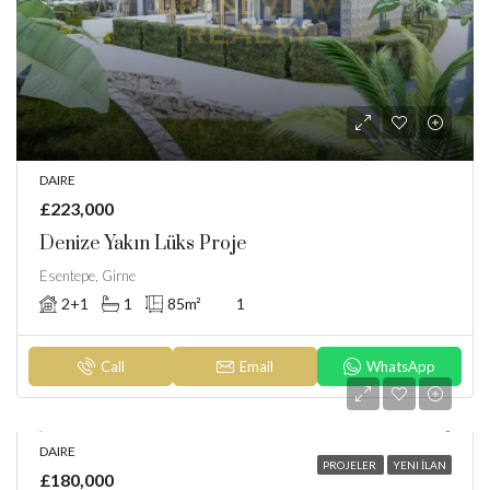
DAIRE
£223,000
Denize Yakın Lüks Proje
Esentepe, Girne
2+1
1
85
m²
1
Call
Email
WhatsApp
DAIRE
PROJELER
YENI İLAN
£180,000