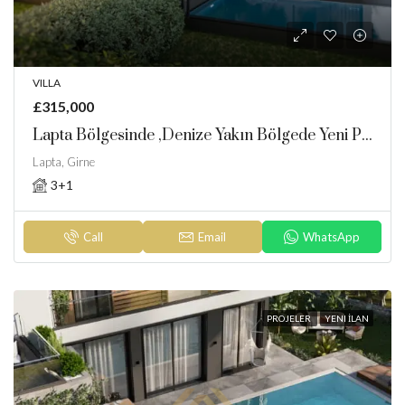
VILLA
£315,000
Lapta Bölgesinde ,denize Yakın Bölgede Yeni Proje
Lapta, Girne
3+1
Call
Email
WhatsApp
PROJELER
YENI İLAN