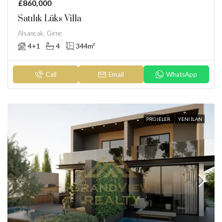
£860,000
Satılık Lüks Villa
Alsancak, Girne
4+1
4
344
m²
Call
Email
WhatsApp
PROJELER
YENI İLAN