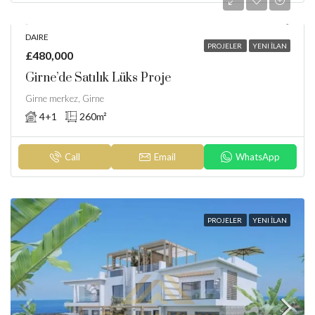
DAIRE
PROJELER
YENI İLAN
£480,000
Girne’de Satılık Lüks Proje
Girne merkez, Girne
4+1
260
m²
Call
Email
WhatsApp
PROJELER
YENI İLAN