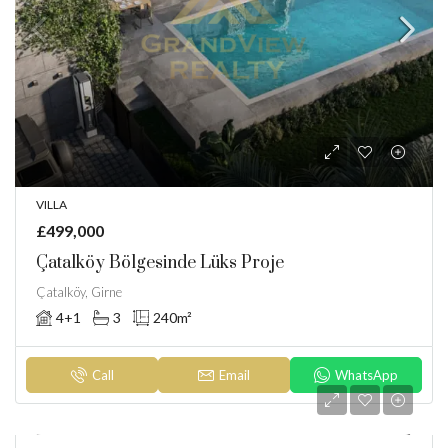
VILLA
£499,000
Çatalköy Bölgesinde Lüks Proje
Çatalköy, Girne
4+1
3
240
m²
Call
Email
WhatsApp