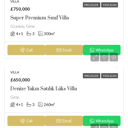
VILLA
PROJELER
YENI İLAN
£750,000
Super Premium Sınıf Villa
Ozanköy, Girne
4+1
3
300
m²
Call
Email
WhatsApp
VILLA
PROJELER
YENI İLAN
£650,000
Denize Yakın Satılık Lüks Villa
Girne
4+1
3
260
m²
Call
Email
WhatsApp