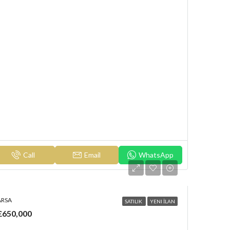
Call
Email
WhatsApp
ARSA
SATILIK
YENI İLAN
£650,000