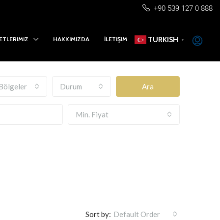
+90 539 127 0 888
ETLERIMIZ
HAKKIMIZDA
İLETIŞIM
TURKISH
▼
Bölgeler
Durum
Ara
Min. Fiyat
Sort by:
Default Order