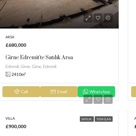
ARSA
£680,000
Girne Edremit’te Satılık Arsa
Edremit, Girne, Girne, Edremit
2410
m²
Call
Email
WhatsApp
VILLA
SATILIK
YENI İLAN
£900,000