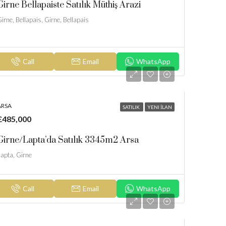
Girne Bellapaiste Satılık Müthiş Arazi
irne, Bellapais, Girne, Bellapais
Call
Email
WhatsApp
ARSA
SATILIK
YENI İLAN
£485,000
Girne/Lapta’da Satılık 3345m2 Arsa
apta, Girne
Call
Email
WhatsApp