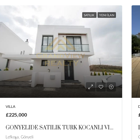
SATILIK
YENI İLAN
VILLA
£225,000
GONYELIDE SATILIK TURK KOCANLI VILLALAR
Lefkoşa, Gönyeli
G