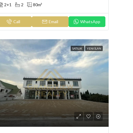
2+1
2
80
m²
Call
Email
WhatsApp
SATILIK
YENI İLAN