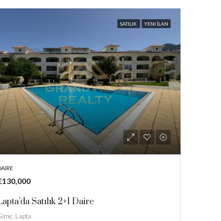
SATILIK
YENI İLAN
DAIRE
£130,000
Lapta’da Satılık 2+1 Daire
irne, Lapta