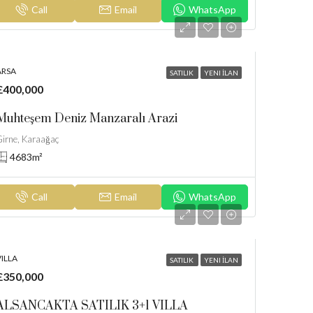
Call
Email
WhatsApp
ARSA
SATILIK
YENI İLAN
£400,000
Muhteşem Deniz Manzaralı Arazi
irne, Karaağaç
4683
m²
Call
Email
WhatsApp
ILLA
SATILIK
YENI İLAN
£350,000
ALSANCAKTA SATILIK 3+1 VILLA