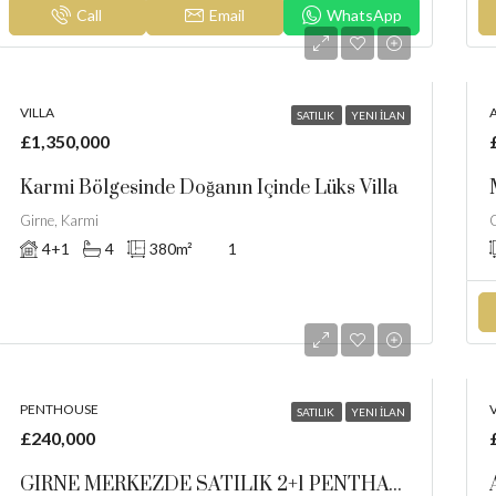
Call
Email
WhatsApp
VILLA
SATILIK
YENI İLAN
£1,350,000
Karmi Bölgesinde Doğanın Içinde Lüks Villa
Girne, Karmi
G
4+1
4
380
m²
1
PENTHOUSE
V
SATILIK
YENI İLAN
£240,000
GIRNE MERKEZDE SATILIK 2+1 PENTHAUSE DAIRE