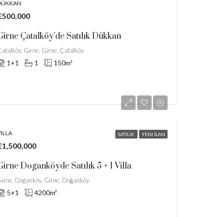
DÜKKAN
£500,000
Girne Çatalköy’de Satılık Dükkan
atalköy, Girne, Girne, Çatalköy
1+1
1
150
m²
ILLA
SATILIK
YENI İLAN
£1,500,000
Girne Doganköyde Satılık 5 + 1 Villa
irne, Doganköy, Girne, Doğanköy
5+1
4200
m²