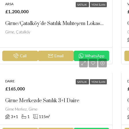
ARSA
V
SATILIK
YENI İLAN
£1,200,000
Girne/Çatalköy’de Satılık Muhteşem Lokasyon Satılık 6 Dönüm Arazi
Girne, Çatalköy
G
Call
Email
WhatsApp
DAIRE
SATILIK
YENI İLAN
£165,000
Girne Merkezde Satılık 3+1 Daire
Girne Merkez, Girne
G
3+1
1
115
m²