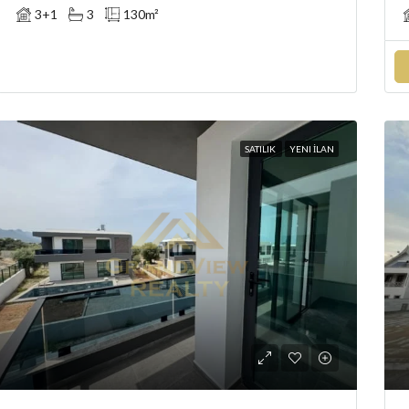
3+1
3
130
m²
SATILIK
YENI İLAN