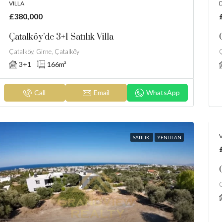
VILLA
£380,000
Çatalköy’de 3+1 Satılık Villa
Çatalköy, Girne, Çatalköy
Ç
3+1
166
m²
Call
Email
WhatsApp
V
SATILIK
YENI İLAN
G