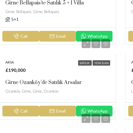
Girne Bellapais’te Satılık 5 + 1 Villa
Girne, Bellapais, Girne, Bellapais
G
5+1
Call
Email
WhatsApp
ARSA
SATILIK
YENI İLAN
£190,000
Girne Ozanköy’de Satılık Arsalar
Ozanköy, Girne, Girne, Ozanköy
L
Call
Email
WhatsApp