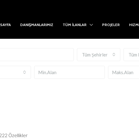
SAYFA
DANIŞMANLARIMIZ
TÜM İLANLAR
PROJELER
HIZM
Tüm Şehirler
Tüm 
222 Özellikler