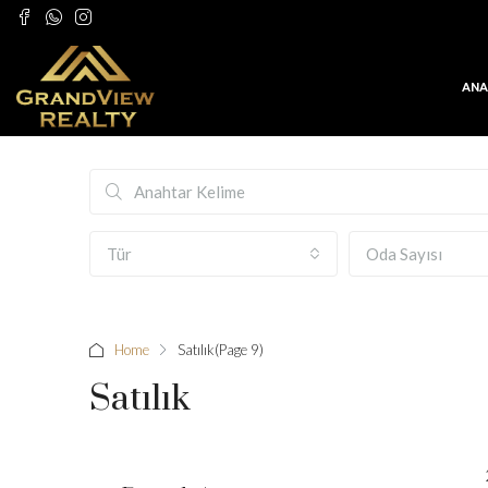
ANA
Tür
Oda Sayısı
Home
Satılık
(Page 9)
Satılık