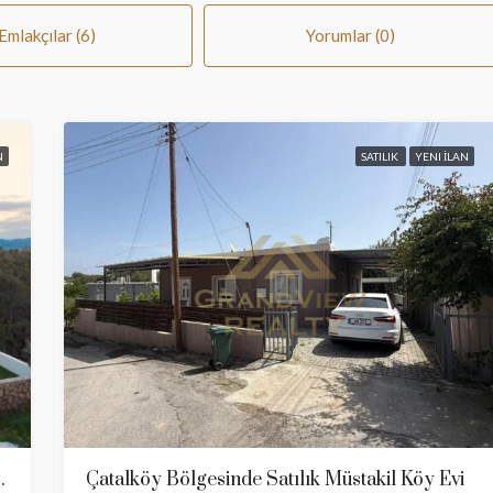
Emlakçılar (6)
Yorumlar (0)
N
SATILIK
YENI İLAN
Çatalköy Bölgesinde Satılık Müstakil Köy Evi
Ve Dağ Manzaralı Ve Taşınmaya Hazır.Bankasız Ve Faizsiz Taksitlendirme Imkanı