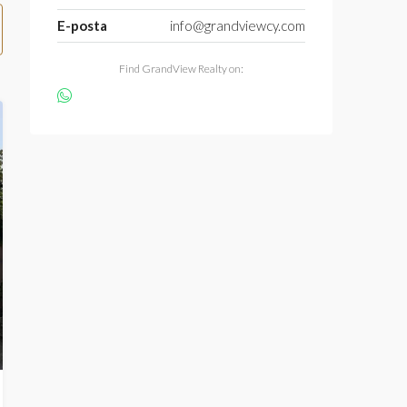
E-posta
info@grandviewcy.com
Find GrandView Realty on: