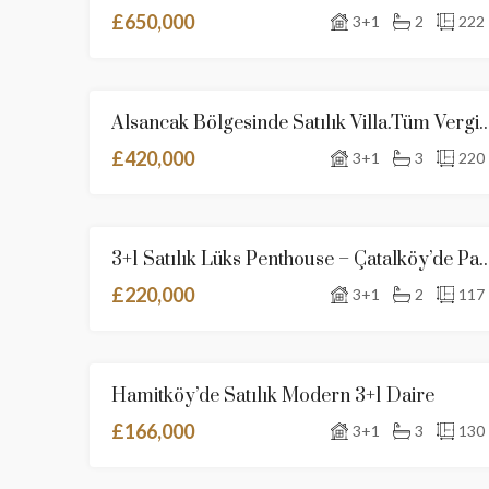
£650,000
3+1
2
222
Alsancak Bölgesinde Satılık Villa.Tüm Verg
SATILIK
YENI İLA
£420,000
3+1
3
220
3+1 Satılık Lüks Penthouse – Çatalköy’de Panoramik Den
SATILIK
YENI İLA
£220,000
3+1
2
117
Hamitköy’de Satılık Modern 3+1 Daire
SATILIK
YENI İLA
£166,000
3+1
3
130