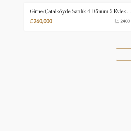
Girne/Çatalköyde Satılık 4 Dönüm 2 Evlek Arazi
SATILI
£260,000
2400