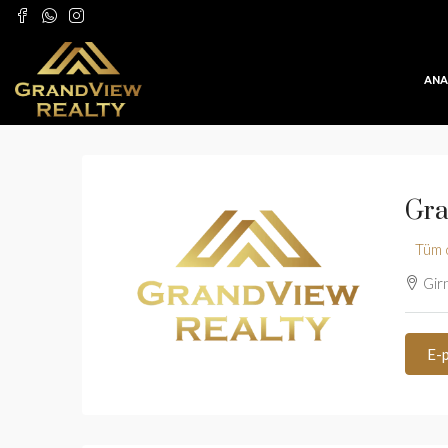
ANA
Gra
Tüm 
Girn
E-