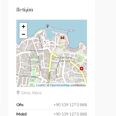
İletişim
+
−
Leaflet
| ©
OpenStreetMap
contributors
Girne, Kıbrıs
Ofis
+90 539 127 0 888
Mobil
+90 539 127 0 888