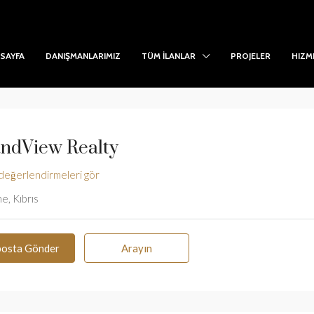
SAYFA
DANIŞMANLARIMIZ
TÜM İLANLAR
PROJELER
HIZM
ndView Realty
değerlendirmeleri gör
e, Kıbrıs
posta Gönder
Arayın