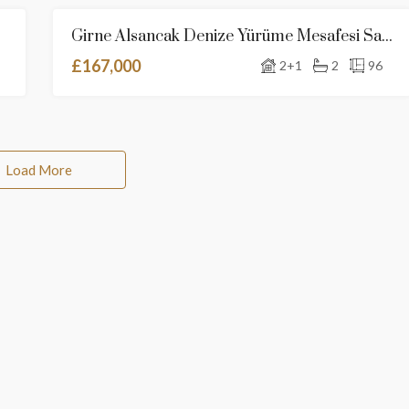
Girne Alsancak Denize Yürüme Mesafesi Satılık 2+1 Özel Çatı Teraslı Daireler / Ortak Havuz / Site İçerisinde
K
SATILIK
YENI İLAN
£167,000
2+1
2
96
Load More