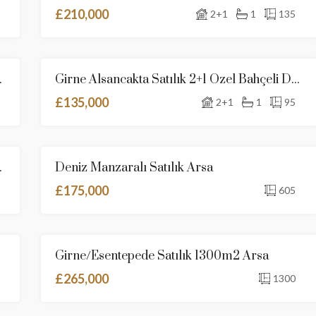
£210,000
2+1
1
135
iler Ödenmiştir
Girne Alsancakta Satılık 2+1 Özel Bahçeli Daire
N
SATILIK
YENI İLAN
£135,000
2+1
1
95
iz Ve Dağ Manzaralı
Deniz Manzaralı Satılık Arsa
N
SATILIK
YENI İLAN
£175,000
605
Girne/Esentepede Satılık 1300m2 Arsa
N
SATILIK
YENI İLAN
£265,000
1300