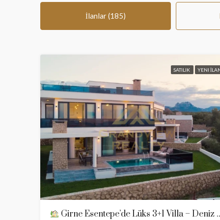
İlanlar (185)
SATILIK
YENI İLA
Girne Esentepe’de Lüks 3+1 Villa – Deniz 