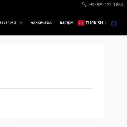
+90 539 127 0 888
ETLERIMIZ
HAKKIMIZDA
İLETIŞIM
TURKISH
▼