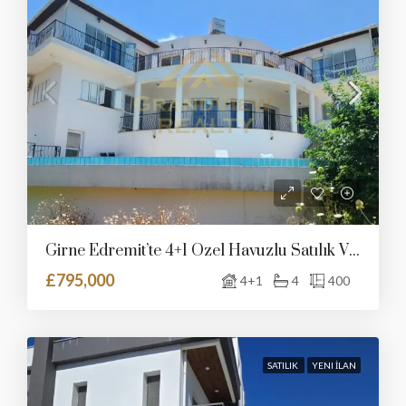
Girne Edremit’te 4+1 Özel Havuzlu Satılık Villa
£795,000
4+1
4
400
SATILIK
YENI İLAN