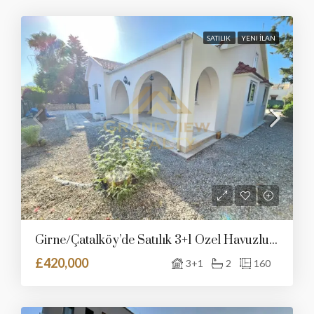
SATILIK
YENI İLAN
Girne/Çatalköy’de Satılık 3+1 Özel Havuzlu Villa
£420,000
3+1
2
160