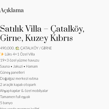
Açıklama
Satılık Villa – Çatalköy,
Girne, Kuzey Kıbrıs
490,000.
ÇATALKÖY / GİRNE
Lüks 4+1 Özel Villa
19×3 özel yüzme havuzu
‏Sauna • Jakuzi • Hamam
‏Güneş panelleri
‏Doğalgaz merkezi ısıtma
‏2 araçlık kapalı otopark
Ahşap kapılar & özel mobilyalar
‏Tamamen full eşyalı
‏5 banyo
Her yerde mermer işçiligi