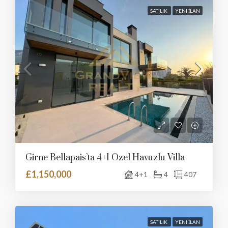
SATILIK
YENI İLAN
Girne Bellapais’ta 4+1 Özel Havuzlu Villa
£1,150,000
4+1
4
407
SATILIK
YENI İLAN