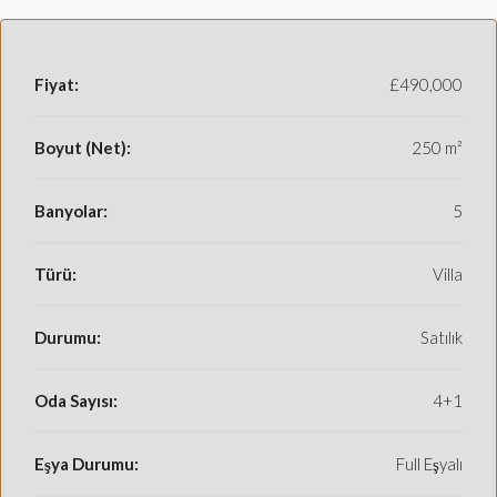
Fiyat:
£490,000
Boyut (Net):
250 m²
Banyolar:
5
Türü:
Villa
Durumu:
Satılık
Oda Sayısı:
4+1
Eşya Durumu:
Full Eşyalı