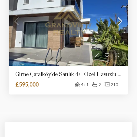
Girne Çatalköy’de Satılık 4+1 Özel Havuzlu Villa
£595,000
4+1
2
210