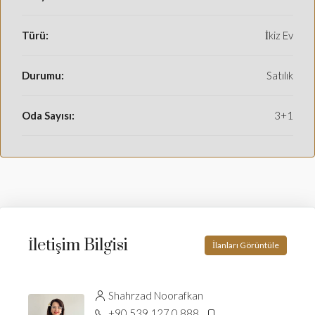
Türü:
İkiz Ev
Durumu:
Satılık
Oda Sayısı:
3+1
İletişim Bilgisi
İlanları Görüntüle
Shahrzad Noorafkan
+90 539 127 0 888