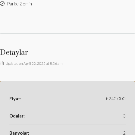
Parke Zemin
Detaylar
Updated on April 22, 2025 at 8:36 am
Fiyat:
£240,000
Odalar:
3
Banyolar:
2