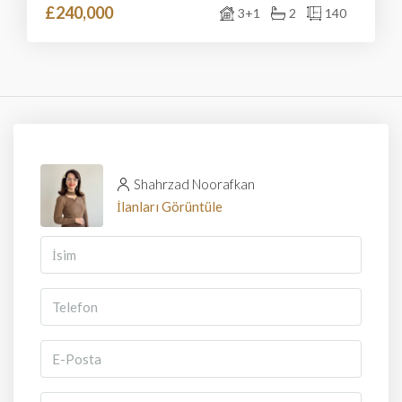
£240,000
3+1
2
140
Shahrzad Noorafkan
İlanları Görüntüle