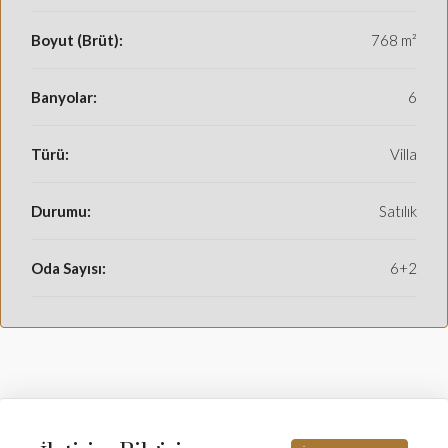
Boyut (Brüt):
768 m²
Banyolar:
6
Türü:
Villa
Durumu:
Satılık
Oda Sayısı:
6+2