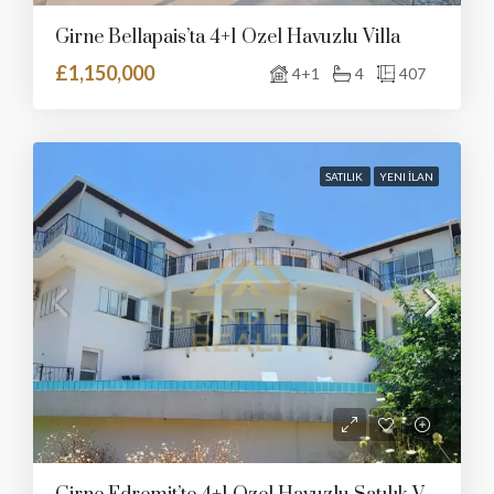
Girne Bellapais’ta 4+1 Özel Havuzlu Villa
£1,150,000
4+1
4
407
SATILIK
YENI İLAN