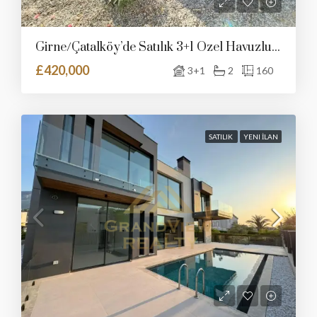
Girne/Çatalköy’de Satılık 3+1 Özel Havuzlu Villa
£420,000
3+1
2
160
SATILIK
YENI İLAN