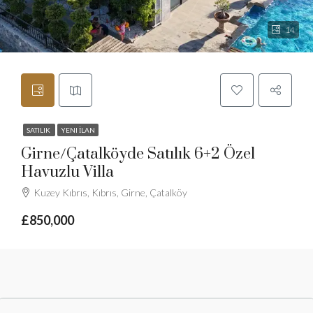
14
SATILIK
YENI İLAN
Girne/Çatalköyde Satılık 6+2 Özel
Havuzlu Villa
Kuzey Kıbrıs, Kıbrıs, Girne, Çatalköy
£850,000