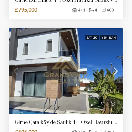
Girne Edremit’te 4+1 Özel Havuzlu Satılık Villa
£795,000
4+1
4
400
SATILIK
YENI İLAN
Girne Çatalköy’de Satılık 4+1 Özel Havuzlu Villa