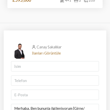
£595,000
4+1
2
210
Canay Sakallılar
İlanları Görüntüle