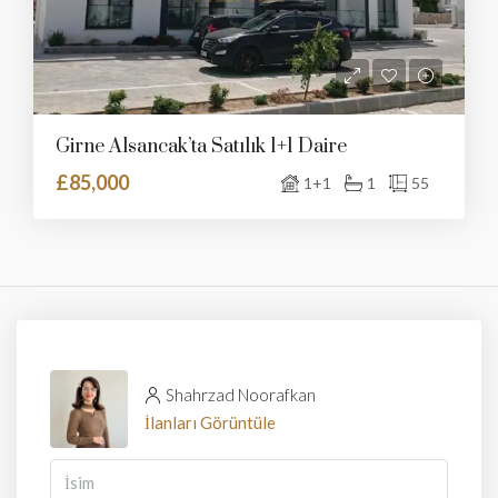
Girne Alsancak’ta Satılık 1+1 Daire
£85,000
1+1
1
55
Shahrzad Noorafkan
İlanları Görüntüle