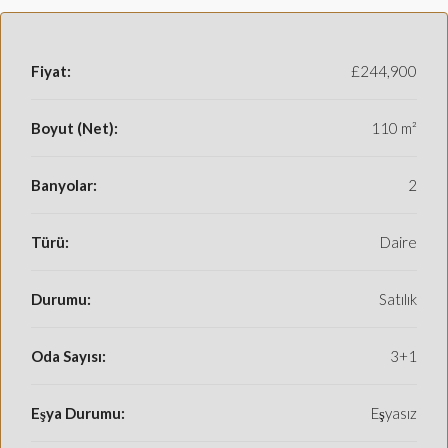
Fiyat:
£244,900
Boyut (Net):
110 m²
Banyolar:
2
Türü:
Daire
Durumu:
Satılık
Oda Sayısı:
3+1
Eşya Durumu:
Eşyasız