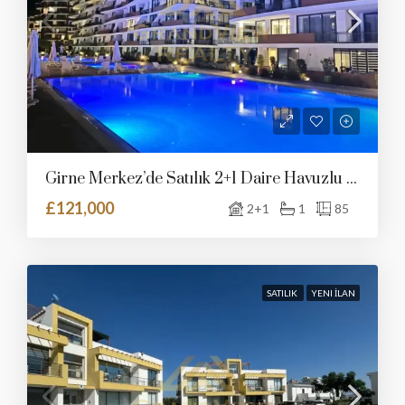
Girne Merkez’de Satılık 2+1 Daire Havuzlu Sitede
£121,000
2+1
1
85
SATILIK
YENI İLAN