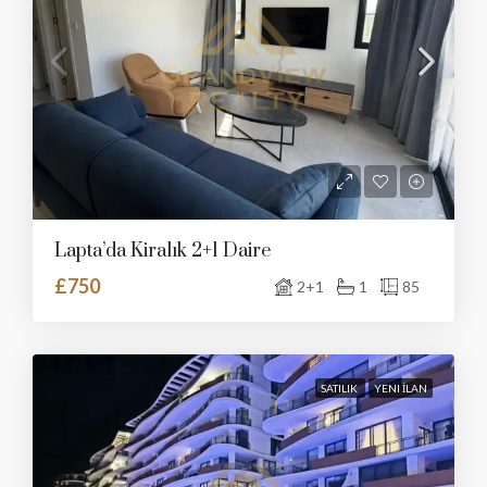
Lapta’da Kiralık 2+1 Daire
£750
2+1
1
85
SATILIK
YENI İLAN