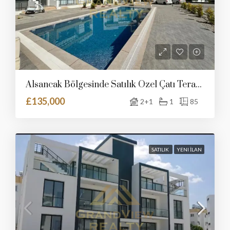
Alsancak Bölgesinde Satılık Özel Çatı Teraslı Ve Ortak Havuzlu Daire
£135,000
2+1
1
85
SATILIK
YENI İLAN