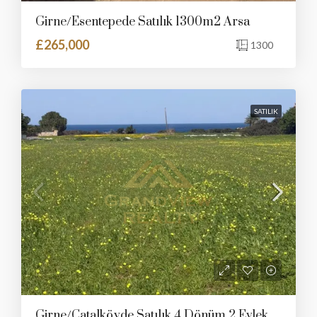
Girne/Esentepede Satılık 1300m2 Arsa
£265,000
1300
SATILIK
Girne/Çatalköyde Satılık 4 Dönüm 2 Evlek Arazi