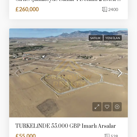
£260,000
2400
SATILIK
YENI İLAN
TÜRKELİNDE 55.000 GBP Imarlı Arsalar
£55,000
528