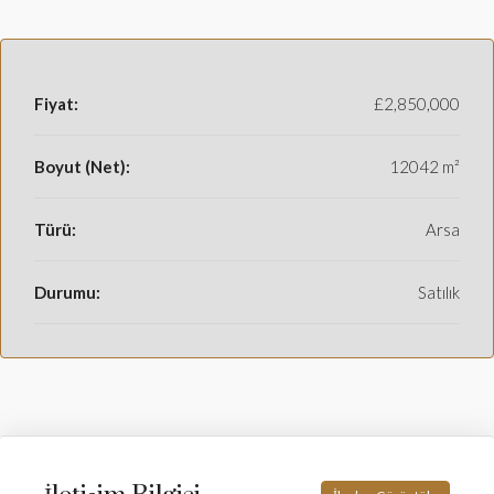
Fiyat:
£2,850,000
Boyut (Net):
12042 m²
Türü:
Arsa
Durumu:
Satılık