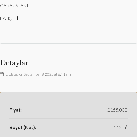
GARAJ ALANI
BAHÇELİ
Detaylar
Updated on September 8, 2025 at 8:41 am
Fiyat:
£165,000
Boyut (Net):
142 m²