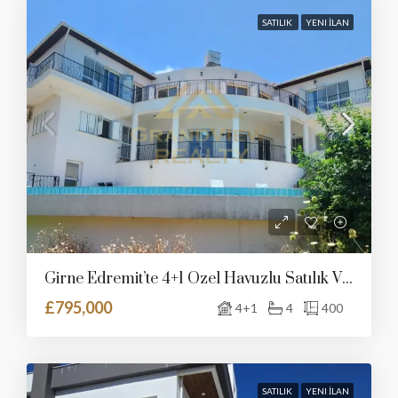
SATILIK
YENI İLAN
Girne Edremit’te 4+1 Özel Havuzlu Satılık Villa
£795,000
4+1
4
400
SATILIK
YENI İLAN