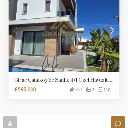
Girne Çatalköy’de Satılık 4+1 Özel Havuzlu Villa
£595,000
4+1
2
210