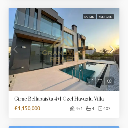
SATILIK
YENI İLAN
Girne Bellapais’ta 4+1 Özel Havuzlu Villa
£1,150,000
4+1
4
407