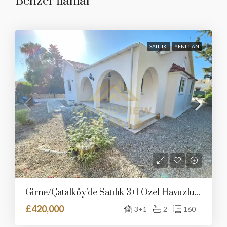
Benzer İlanlar
SATILIK
YENI İLAN
Girne/Çatalköy’de Satılık 3+1 Özel Havuzlu Villa
£420,000
3+1
2
160