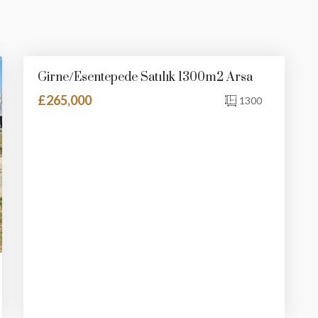
Girne/Esentepede Satılık 1300m2 Arsa
SATILIK
YENI İLAN
£265,000
1300