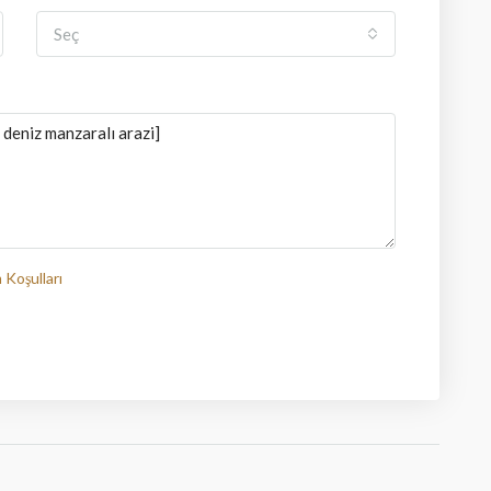
Seç
 Koşulları