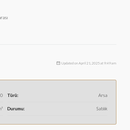
rası
Updated on April 21, 2025 at 9:49 am
00
Türü:
Arsa
m²
Durumu:
Satılık