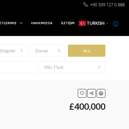
+90 539 127 0 888
ETLERIMIZ
HAKKIMIZDA
İLETIŞIM
TURKISH
▼
Bölgeler
Durum
Ara
Min. Fiyat
£400,000