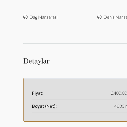
Dağ Manzarası
Deniz Manza
Detaylar
Fiyat:
£400,0
Boyut (Net):
4683 