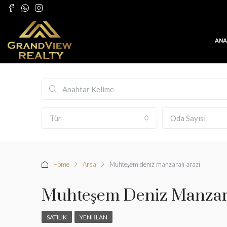
ANA
Tür
Oda Sayısı
Home
Arsa
Muhteşem deniz manzaralı arazi
Muhteşem Deniz Manzara
SATILIK
YENI İLAN