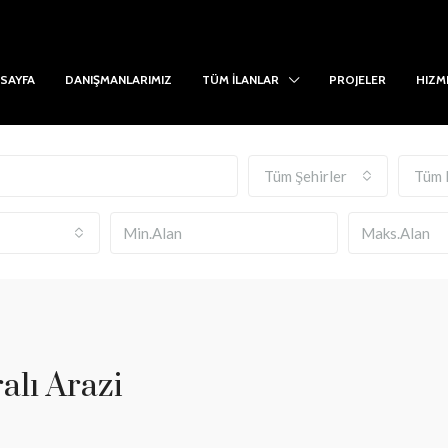
SAYFA
DANIŞMANLARIMIZ
TÜM İLANLAR
PROJELER
HIZM
Tüm Şehirler
Tüm 
lı Arazi