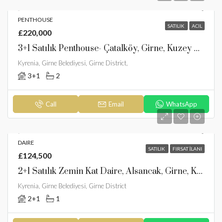
PENTHOUSE
SATILIK
ACIL
£220,000
3+1 Satılık Penthouse- Çatalköy, Girne, Kuzey Kıbrıs
Kyrenia, Girne Belediyesi, Girne District,
3+1
2
Call
Email
WhatsApp
DAIRE
SATILIK
FIRSAT İLANI
£124,500
2+1 Satılık Zemin Kat Daire, Alsancak, Girne, Kuzey Kıbrıs
Kyrenia, Girne Belediyesi, Girne District
2+1
1