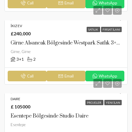
Call
Email
WhatsApp
İKIZ EV
SATILIK
FIRSAT İLANI
£240,000
Girne Alsancak Bölgesinde Westpark Satlık 3+1 Ikiz Villa
Girne, Girne
3+1
2
Call
Email
WhatsApp
DAIRE
PROJELER
YENI İLAN
£ 105000
Esentepe Bölgesinde Studio Daire
Esentepe