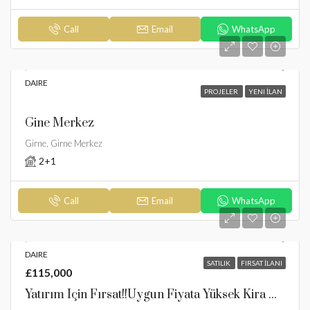
Call
Email
WhatsApp
DAIRE
PROJELER
YENI İLAN
Gine Merkez
Girne, Girne Merkez
2+1
Call
Email
WhatsApp
DAIRE
SATILIK
FIRSAT İLANI
£115,000
Yatırım Için Fırsat!!Uygun Fiyata Yüksek Kira Getirili Daire