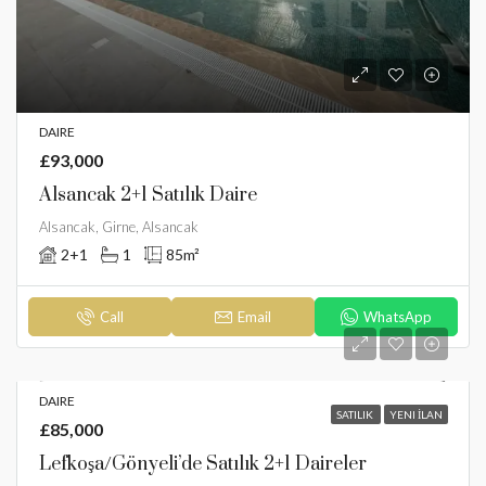
DAIRE
£93,000
Alsancak 2+1 Satılık Daire
Alsancak, Girne, Alsancak
2+1
1
85
m²
Call
Email
WhatsApp
DAIRE
SATILIK
YENI İLAN
£85,000
Lefkoşa/Gönyeli’de Satılık 2+1 Daireler