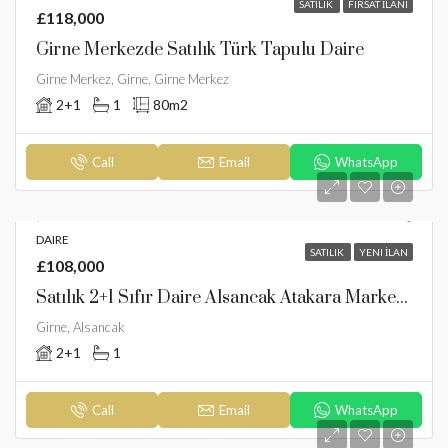
SATILIK
FIRSAT İLANI
£118,000
Girne Merkezde Satılık Türk Tapulu Daire
Girne Merkez, Girne, Girne Merkez
2+1
1
80m2
Call
Email
WhatsApp
DAIRE
SATILIK
YENI İLAN
£108,000
Satılık 2+1 Sıfır Daire Alsancak Atakara Market’e Yürüme Mesafesinde
Girne, Alsancak
2+1
1
Call
Email
WhatsApp