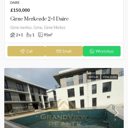
DAIRE
£150,000
Girne Merkezde 2+1 Daire
Girne merkez, Girne, Girne Merkez
2+1
1
95
m²
Call
Email
WhatsApp
SATILIK
YENI İLAN