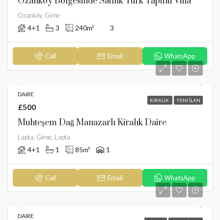
Ozanköy Bölgesinde Satılık Türk Tapulu Villa
Ozanköy, Girne
4+1
3
240
m²
3
Call
Email
WhatsApp
DAIRE
KIRALIK
YENI İLAN
£500
Muhteşem Dağ Manazarlı Kiralık Daire
Lapta, Girne, Lapta
4+1
1
85
m²
1
Call
Email
WhatsApp
DAIRE