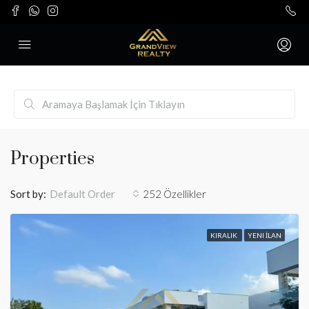
Properties
Sort by:
252 Özellikler
Default Order
KIRALIK
YENI İLAN