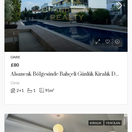
DAIRE
£80
Alsancak Bölgesinde Bahçeli Günlük Kiralık Daire
Girne
2+1
1
95
m²
KIRALIK
YENI İLAN