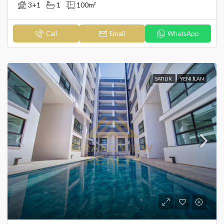
3+1
1
100
m²
Call
Email
WhatsApp
SATILIK
YENI İLAN