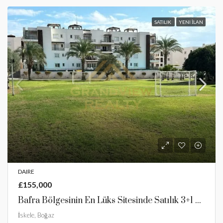
SATILIK
YENI İLAN
DAIRE
£155,000
Bafra Bölgesinin En Lüks Sitesinde Satılık 3+1 Daire
İskele, Boğaz