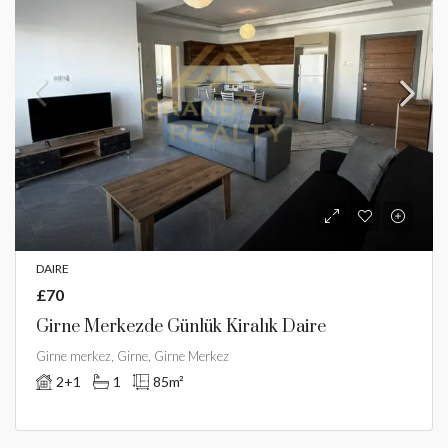
DAIRE
£70
Girne Merkezde Günlük Kiralık Daire
Girne merkez, Girne, Girne Merkez
2+1
1
85
m²