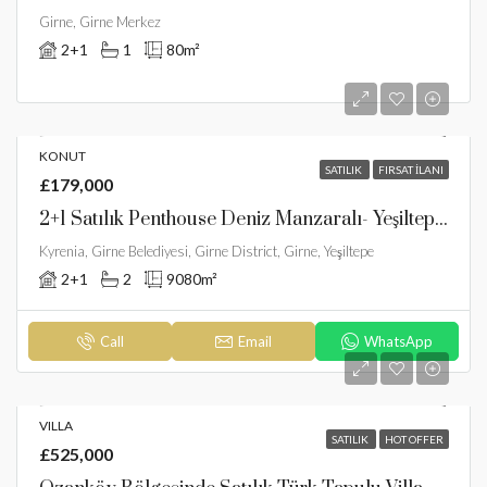
Girne, Girne Merkez
2+1
1
80
m²
KONUT
SATILIK
FIRSAT İLANI
£179,000
2+1 Satılık Penthouse Deniz Manzaralı- Yeşiltepe, Girne, Kuzey Kıbrıs
Kyrenia, Girne Belediyesi, Girne District, Girne, Yeşiltepe
2+1
2
90
80m²
Call
Email
WhatsApp
VILLA
SATILIK
HOT OFFER
£525,000