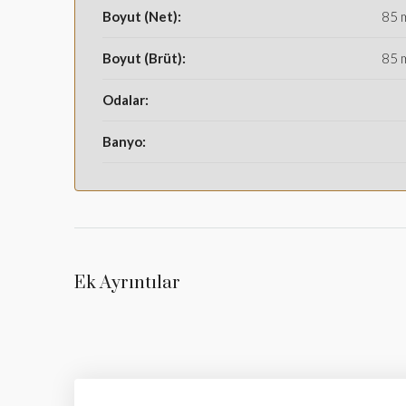
Boyut (Net):
85 
Boyut (Brüt):
85 
Odalar:
Banyo:
Ek Ayrıntılar