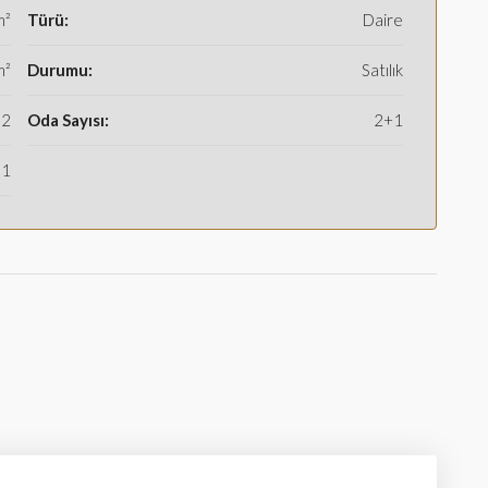
m²
Türü:
Daire
m²
Durumu:
Satılık
2
Oda Sayısı:
2+1
1