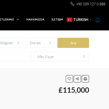
+90 539 127 0 888
ETLERIMIZ
HAKKIMIZDA
İLETIŞIM
TURKISH
▼
Bölgeler
Durum
Ara
Min. Fiyat
£115,000