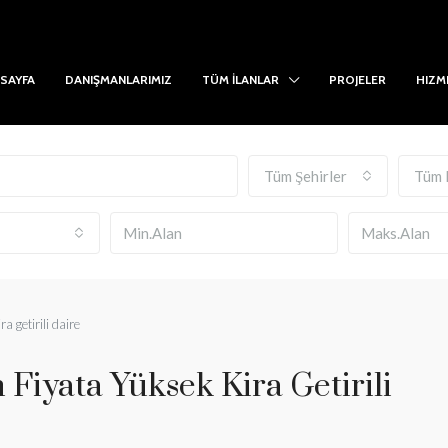
SAYFA
DANIŞMANLARIMIZ
TÜM İLANLAR
PROJELER
HIZM
Tüm Şehirler
Tüm 
a getirili daire
 Fiyata Yüksek Kira Getirili