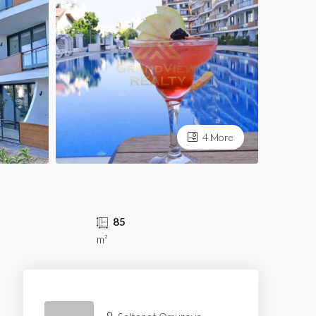
4 More
85
m²