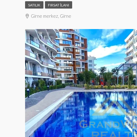
SATILIK
FIRSAT İLANI
Girne merkez, Girne