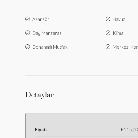
Asansör
Havuz
Dağ Manzarası
Klima
Donanımlı Mutfak
Merkezi Ko
Detaylar
Fiyat:
£115,0