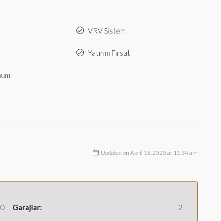
VRV Sistem
Yatırım Fırsatı
num
Updated on April 16, 2025 at 11:34 am
00
Garajlar:
2