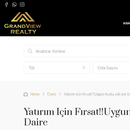
ANA
Tür
Oda Sayısı
Home
Daire
Yatırım için fırsat!!Uygun fiyata yüksek kir
Yatırım Için Fırsat!!Uygun
Daire