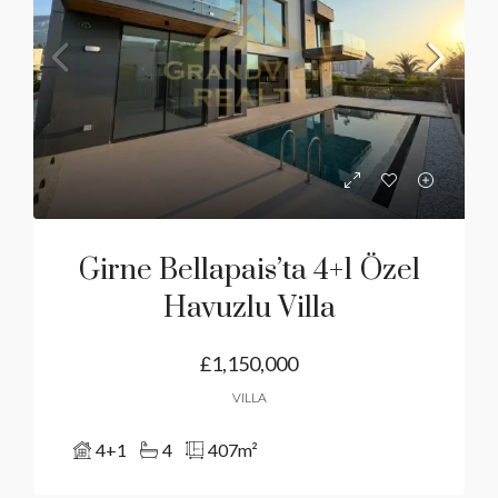
Girne Bellapais’ta 4+1 Özel
Havuzlu Villa
£1,150,000
VILLA
4+1
4
407
m²