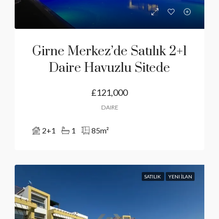
Girne Merkez’de Satılık 2+1
Daire Havuzlu Sitede
£121,000
DAIRE
2+1
1
85
m²
SATILIK
YENI İLAN