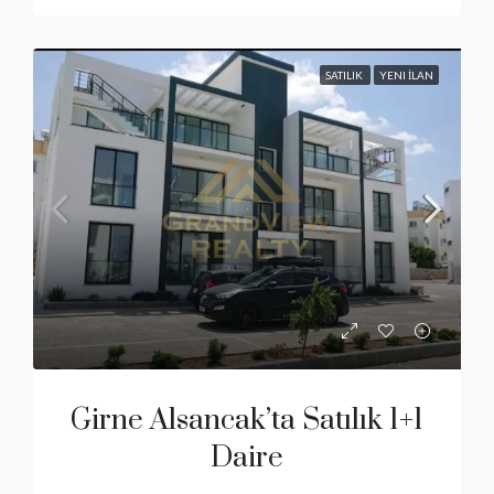
SATILIK
YENI İLAN
Girne Alsancak’ta Satılık 1+1
Daire