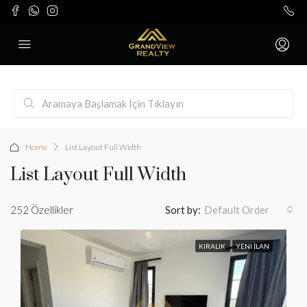
Home
List Layout Full Width
List Layout Full Width
252 Özellikler
Sort by:
Default Order
KIRALIK
YENI İLAN