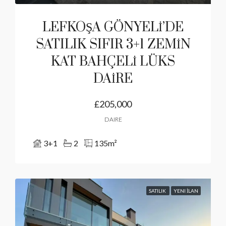
LEFKOŞA GÖNYELİ’DE
SATILIK SIFIR 3+1 ZEMİN
KAT BAHÇELİ LÜKS
DAİRE
£205,000
DAIRE
3+1
2
135
m²
SATILIK
YENI İLAN