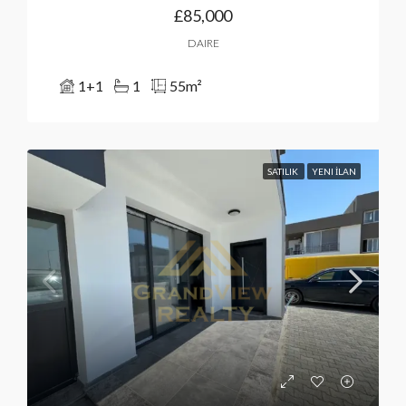
£85,000
DAIRE
1+1
1
55
m²
SATILIK
YENI İLAN