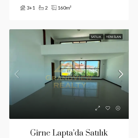
3+1
2
160
m²
SATILIK
YENI İLAN
Girne Lapta’da Satılık