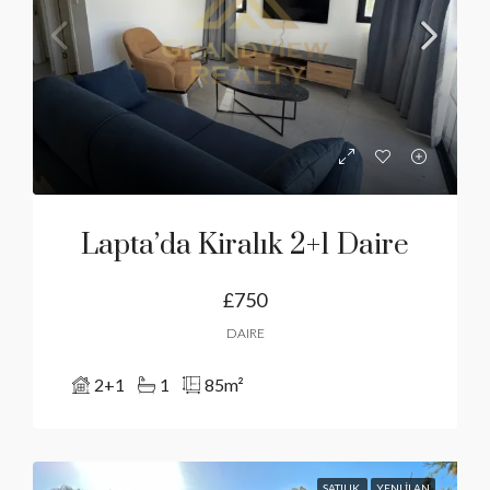
Lapta’da Kiralık 2+1 Daire
£750
DAIRE
2+1
1
85
m²
SATILIK
YENI İLAN