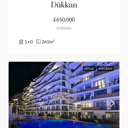
Dükkan
£650,000
DÜKKAN
1+0
265
m²
SATILIK
YENI İLAN