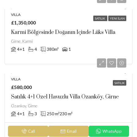
VILLA
SATILIK
YENI İLAN
£1,350,000
Karmi Bölgesinde Doğanın Içinde Lüks Villa
Girne, Karmi
4+1
4
380
m²
1
VILLA
SATILIK
£580,000
Satılık 4+1 Özel Havuzlu Villa Ozanköy, Girne
Ozankoy, Girne
4+1
3
250 m²
230 m²
Call
Email
WhatsApp