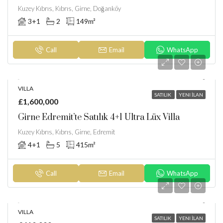
Kuzey Kıbrıs, Kıbrıs, Girne, Doğanköy
3+1
2
149
m²
Call
Email
WhatsApp
VILLA
SATILIK
YENI İLAN
£1,600,000
Girne Edremit’te Satılık 4+1 Ultra Lüx Villa
Kuzey Kıbrıs, Kıbrıs, Girne, Edremit
4+1
5
415
m²
Call
Email
WhatsApp
VILLA
SATILIK
YENI İLAN