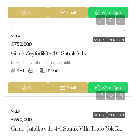
Call
Email
WhatsApp
VILLA
SATILIK
YENI İLAN
£750,000
Girne Zeytinlik’te 4+1 Satılık Villa
Kuzey Kıbrıs, Kıbrıs, Girne, Zeytinlik
4+1
2
310
m²
Call
Email
WhatsApp
VILLA
SATILIK
YENI İLAN
£690,000
Girne Çatalköy’de 4+1 Satılık Villa Trafo Yok KDV Yok