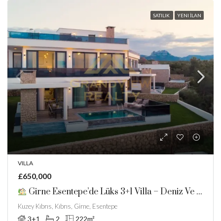
SATILIK
YENI İLAN
VILLA
£650,000
Girne Esentepe’de Lüks 3+1 Villa – Deniz Ve Dağ Manzaralı Ve Taşınmaya Hazır.Bankasız Ve Faizsiz Taksitlendirme Imkanı
Kuzey Kıbrıs, Kıbrıs, Girne, Esentepe
3+1
2
222
m²