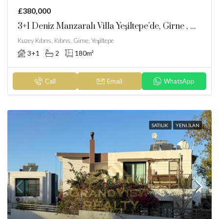
£380,000
3+1 Deniz Manzaralı Villa Yeşiltepe’de, Girne , Kuzey Kıbrıs
Kuzey Kıbrıs, Kıbrıs, Girne, Yeşiltepe
3+1
2
180
m²
Call
Email
WhatsApp
SATILIK
YENI İLAN