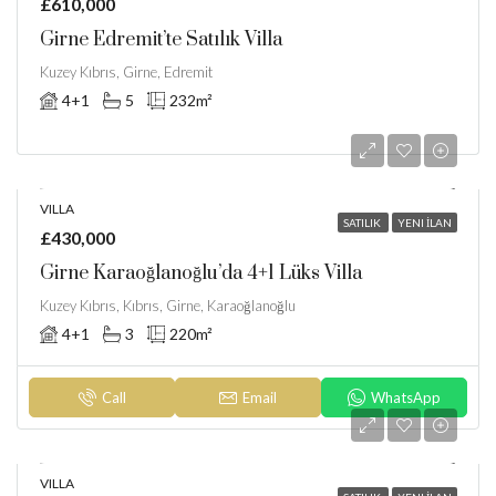
£610,000
Girne Edremit’te Satılık Villa
Kuzey Kıbrıs, Girne, Edremit
4+1
5
232
m²
VILLA
SATILIK
YENI İLAN
£430,000
Girne Karaoğlanoğlu’da 4+1 Lüks Villa
Kuzey Kıbrıs, Kıbrıs, Girne, Karaoğlanoğlu
4+1
3
220
m²
Call
Email
WhatsApp
VILLA