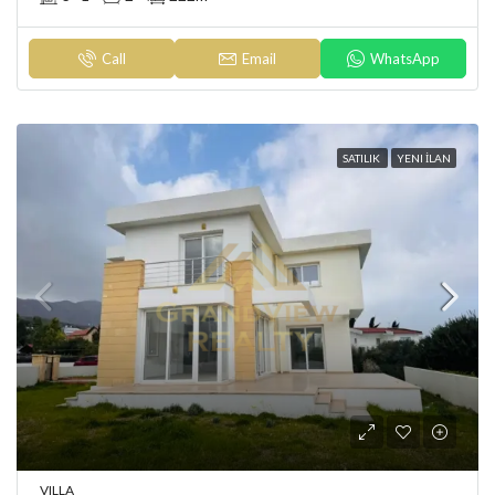
Call
Email
WhatsApp
SATILIK
YENI İLAN
VILLA