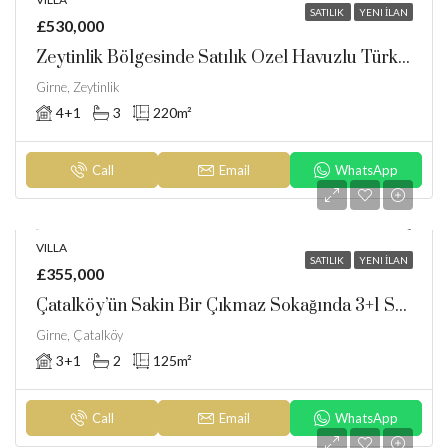
SATILIK
YENI İLAN
£530,000
Zeytinlik Bölgesinde Satılık Özel Havuzlu Türk Tapulu Villa
Girne, Zeytinlik
4+1
3
220
m²
Call
Email
WhatsApp
VILLA
SATILIK
YENI İLAN
£355,000
Çatalköy’ün Sakin Bir Çıkmaz Sokağında 3+1 Satılık Villa
Girne, Çatalköy
3+1
2
125
m²
Call
Email
WhatsApp