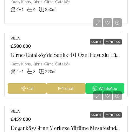
Kuzey Kıbrıs, Kıbrıs, Girne, Çatalköy
4+1
4
250
m²
VILLA
SATILIK
YENI İLAN
£580,000
Girne/Çatalköy’de Satılık 4+1 Özel Havuzlu Lüks Villa
Kuzey Kıbrıs, Kıbrıs, Girne, Çatalköy
4+1
3
220
m²
Call
Email
WhatsApp
VILLA
SATILIK
YENI İLAN
£459,000
Doğanköy,Girne Merkeze Yürüme Mesafesinde Satılık 3+1 Villa