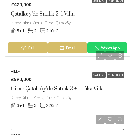
SATILIK
YENI İLAN
£420,000
Çatalköy’de Satılık 5+1 Villa
Kuzey Kıbrıs Kıbrıs, Girne, Çatalköy
5+1
2
240
m²
Call
Email
WhatsApp
VILLA
SATILIK
YENI İLAN
£590,000
Girne Çatalköy’de Satılık 3 + 1 Lüks Villa
Kuzey Kıbrıs, Kıbrıs, Girne, Çatalköy
3+1
3
220
m²
VILLA