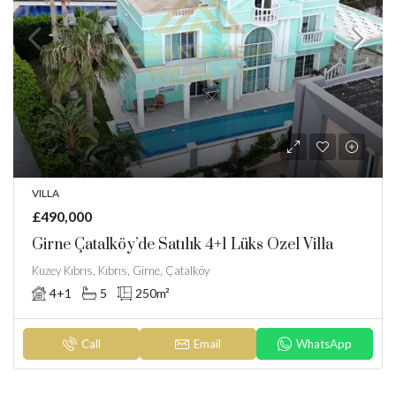
VILLA
£490,000
Girne Çatalköy’de Satılık 4+1 Lüks Özel Villa
Kuzey Kıbrıs, Kıbrıs, Girne, Çatalköy
4+1
5
250
m²
Call
Email
WhatsApp