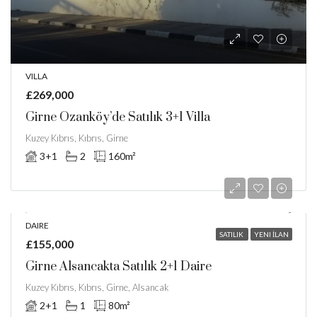
VILLA
£269,000
Girne Ozanköy’de Satılık 3+1 Villa
Kuzey Kıbrıs, Kıbrıs, Girne
3+1
2
160
m²
DAIRE
SATILIK
YENI İLAN
£155,000
Girne Alsancakta Satılık 2+1 Daire
Kuzey Kıbrıs, Kıbrıs, Girne, Alsancak
2+1
1
80
m²