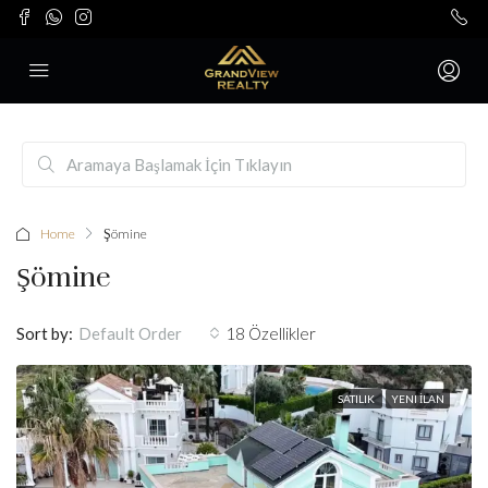
Home
Şömine
Şömine
Sort by:
18 Özellikler
Default Order
SATILIK
YENI İLAN