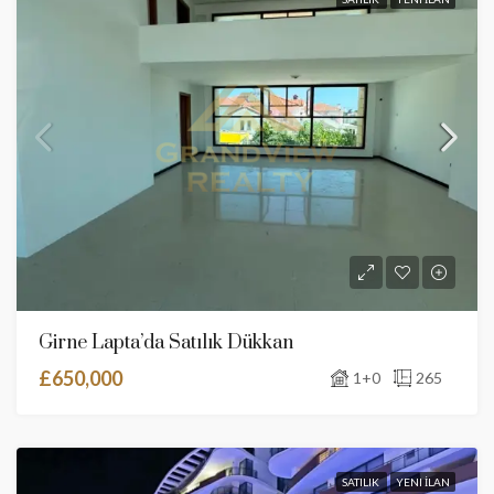
Girne Lapta’da Satılık Dükkan
£650,000
1+0
265
SATILIK
YENI İLAN