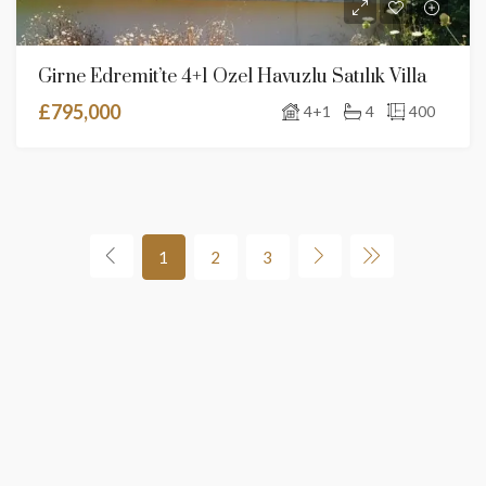
Girne Edremit’te 4+1 Özel Havuzlu Satılık Villa
£795,000
4+1
4
400
1
2
3