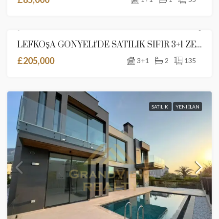
LEFKOŞA GÖNYELİ’DE SATILIK SIFIR 3+1 ZEMİN KAT BAHÇELİ LÜKS DAİRE
SATILIK
YENI İLAN
£205,000
3+1
2
135
SATILIK
YENI İLAN