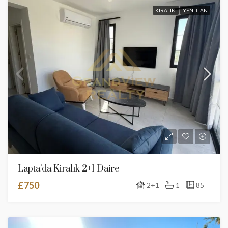
KIRALIK
YENI İLAN
Lapta’da Kiralık 2+1 Daire
£750
2+1
1
85