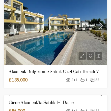
Alsancak Bölgesinde Satılık Özel Çatı Teraslı Ve Ortak Havuzlu Daire
£135,000
2+1
1
85
Girne Alsancak’ta Satılık 1+1 Daire
SATILIK
YENI İLAN
£85,000
1+1
1
55