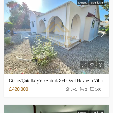
SATILIK
YENI İLAN
Girne/Çatalköy’de Satılık 3+1 Özel Havuzlu Villa
£420,000
3+1
2
160
SATILIK
YENI İLAN