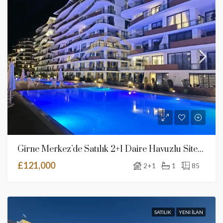
Girne Merkez’de Satılık 2+1 Daire Havuzlu Sitede
£121,000
2+1
1
85
SATILIK
YENI İLAN