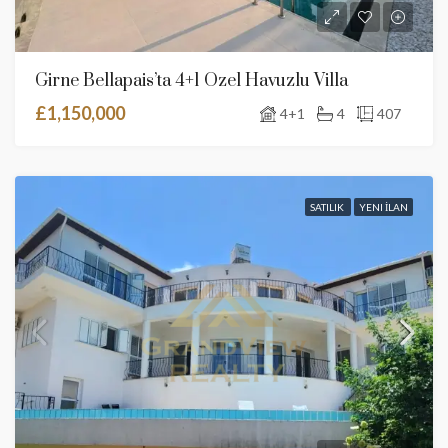
Girne Bellapais’ta 4+1 Özel Havuzlu Villa
£1,150,000
4+1
4
407
SATILIK
YENI İLAN