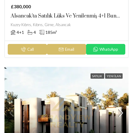
£380,000
Alsancak’ta Satılık Lüks Ve Yenilenmiş 4+1 Bungalow – Deniz & Dağ Manzaralı
Kuzey Kıbrıs, Kıbrıs, Girne, Alsancak
4+1
4
185
m²
Call
Email
WhatsApp
SATILIK
YENI İLAN