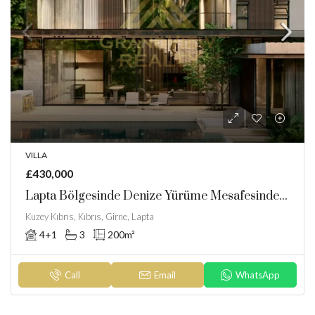
VILLA
£430,000
Lapta Bölgesinde Denize Yürüme Mesafesinde Satılık Lüks Villalar
Kuzey Kıbrıs, Kıbrıs, Girne, Lapta
4+1
3
200
m²
Call
Email
WhatsApp