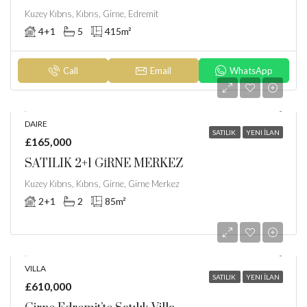
Kuzey Kıbrıs, Kıbrıs, Girne, Edremit
4+1
5
415
m²
Call
Email
WhatsApp
DAIRE
SATILIK
YENI İLAN
£165,000
SATILIK 2+1 GİRNE MERKEZ
Kuzey Kıbrıs, Kıbrıs, Girne, Girne Merkez
2+1
2
85
m²
VILLA
SATILIK
YENI İLAN
£610,000