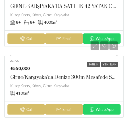
GİRNE-KARŞIYAKA’DA SATILIK 42 YATAK ODALI BUTİK OTEL
Kuzey Kıbrıs, Kıbrıs, Girne, Karşıyaka
8+
8+
4000
m²
Call
Email
WhatsApp
ARSA
SATILIK
YENI İLAN
£550,000
Girne/karşıyaka’da Denize 300m Mesafede Satılık Arazi
Kuzey Kıbrıs, Kıbrıs, Girne, Karşıyaka
4100
m²
Call
Email
WhatsApp