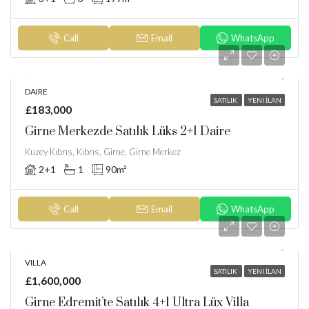
Call
Email
WhatsApp
DAIRE
SATILIK
YENI İLAN
£183,000
Girne Merkezde Satılık Lüks 2+1 Daire
Kuzey Kıbrıs, Kıbrıs, Girne, Girne Merkez
2+1
1
90
m²
Call
Email
WhatsApp
VILLA
SATILIK
YENI İLAN
£1,600,000
Girne Edremit’te Satılık 4+1 Ultra Lüx Villa