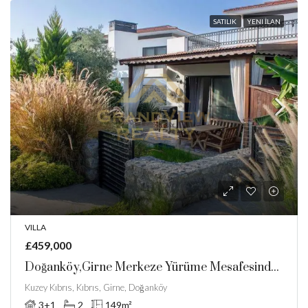
SATILIK
YENI İLAN
VILLA
£459,000
Doğanköy,Girne Merkeze Yürüme Mesafesinde Satılık 3+1 Villa
Kuzey Kıbrıs, Kıbrıs, Girne, Doğanköy
3+1
2
149
m²