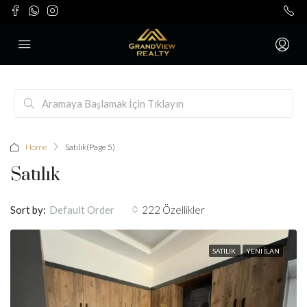
Home
Satılık
(Page 5)
Satılık
Sort by:
222 Özellikler
Default Order
SATILIK
YENI İLAN