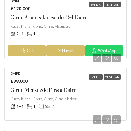
DAIRE
SATILIK
YENI İLAN
£120,000
Girne Alsancakta Satılık 2+1 Daire
Kuzey Kıbrıs, Kıbrıs, Girne, Alsancak
2+1
1
Call
Email
WhatsApp
DAIRE
SATILIK
YENI İLAN
£98,000
Girne Merkezde Fırsat Daire
Kuzey Kıbrıs, Kıbrıs, Girne, Girne Merkez
1+1
1
55
m²