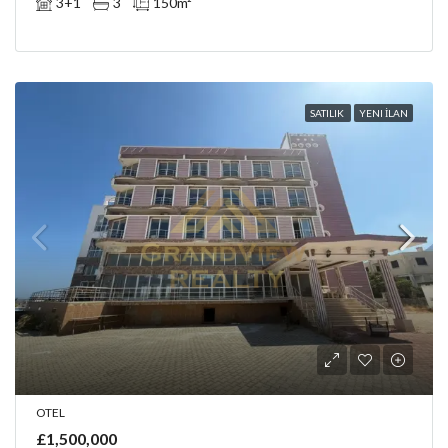
3+1
3
150
m²
SATILIK
YENI İLAN
OTEL
£1,500,000