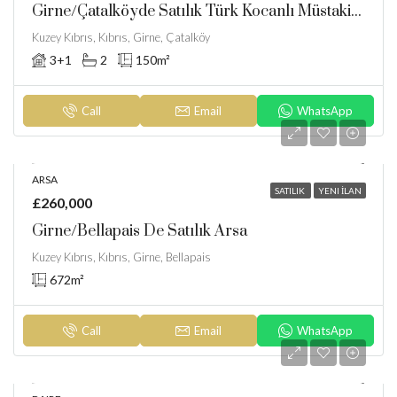
Girne/Çatalköyde Satılık Türk Kocanlı Müstakil Ev
Kuzey Kıbrıs, Kıbrıs, Girne, Çatalköy
3+1
2
150
m²
Call
Email
WhatsApp
ARSA
SATILIK
YENI İLAN
£260,000
Girne/Bellapais De Satılık Arsa
Kuzey Kıbrıs, Kıbrıs, Girne, Bellapais
672
m²
Call
Email
WhatsApp