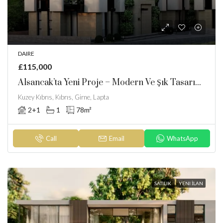
DAIRE
£115,000
Alsancak’ta Yeni Proje – Modern Ve Şık Tasarımlı Apartman Daireleri
Kuzey Kıbrıs, Kıbrıs, Girne, Lapta
2+1
1
78
m²
Call
Email
WhatsApp
SATILIK
YENI İLAN