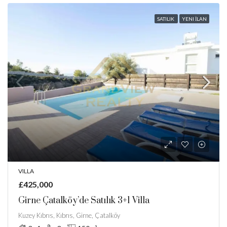
SATILIK
YENI İLAN
VILLA
£425,000
Girne Çatalköy’de Satılık 3+1 Villa
Kuzey Kıbrıs, Kıbrıs, Girne, Çatalköy