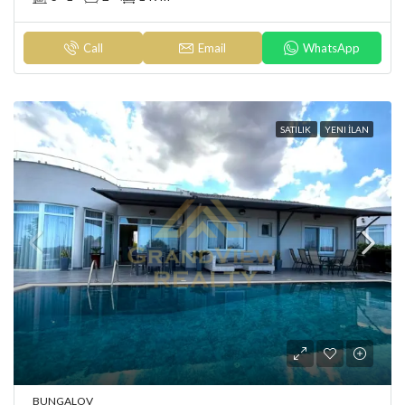
Call
Email
WhatsApp
SATILIK
YENI İLAN
BUNGALOV