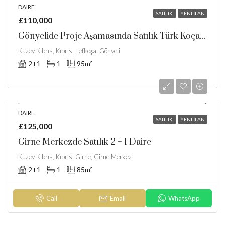
DAIRE
SATILIK
YENI İLAN
£110,000
Gönyelide Proje Aşamasında Satılık Türk Koçanlı Daireler
Kuzey Kıbrıs, Kıbrıs, Lefkoşa, Gönyeli
2+1
1
95
m²
DAIRE
SATILIK
YENI İLAN
£125,000
Girne Merkezde Satılık 2 + 1 Daire
Kuzey Kıbrıs, Kıbrıs, Girne, Girne Merkez
2+1
1
85
m²
Call
Email
WhatsApp