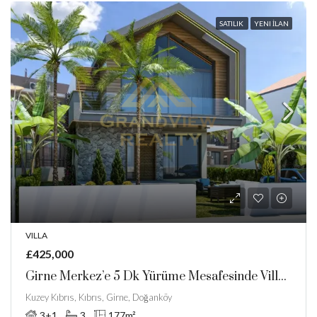
SATILIK
YENI İLAN
VILLA
£425,000
Girne Merkez’e 5 Dk Yürüme Mesafesinde Villa.Faizsiz Taksit Imkanı!
Kuzey Kıbrıs, Kıbrıs, Girne, Doğanköy
3+1
3
177
m²