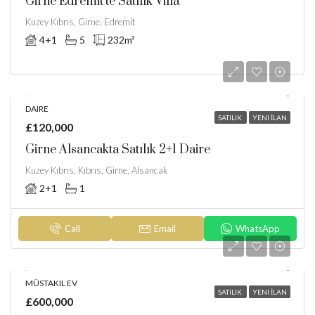
Girne Edremit’te Satılık Villa
Kuzey Kıbrıs, Girne, Edremit
4+1
5
232
m²
DAIRE
SATILIK
YENI İLAN
£120,000
Girne Alsancakta Satılık 2+1 Daire
Kuzey Kıbrıs, Kıbrıs, Girne, Alsancak
2+1
1
Call
Email
WhatsApp
MÜSTAKIL EV
SATILIK
YENI İLAN
£600,000