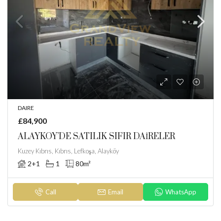
DAIRE
£84,900
ALAYKÖY’DE SATILIK SIFIR DAİRELER
Kuzey Kıbrıs, Kıbrıs, Lefkoşa, Alayköy
2+1
1
80
m²
Call
Email
WhatsApp