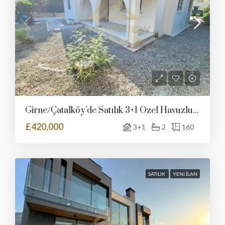
Girne/Çatalköy’de Satılık 3+1 Özel Havuzlu Villa
£420,000
3+1
2
160
SATILIK
YENI İLAN