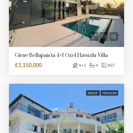
Girne Bellapais’ta 4+1 Özel Havuzlu Villa
£1,150,000
4+1
4
407
SATILIK
YENI İLAN