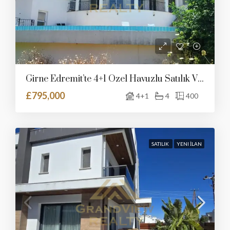
Girne Edremit’te 4+1 Özel Havuzlu Satılık Villa
£795,000
4+1
4
400
SATILIK
YENI İLAN