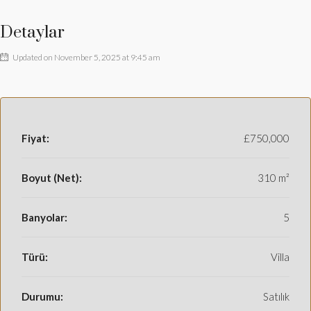
Detaylar
Updated on November 5, 2025 at 9:45 am
Fiyat:
£750,000
Boyut (Net):
310 m²
Banyolar:
5
Türü:
Villa
Durumu:
Satılık