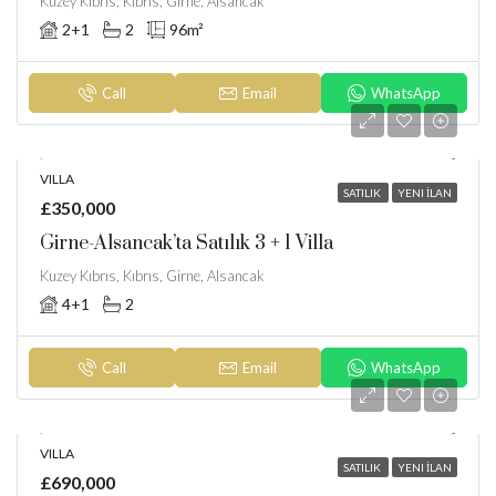
Kuzey Kıbrıs, Kıbrıs, Girne, Alsancak
2+1
2
96
m²
Call
Email
WhatsApp
VILLA
SATILIK
YENI İLAN
£350,000
Girne-Alsancak’ta Satılık 3 + 1 Villa
Kuzey Kıbrıs, Kıbrıs, Girne, Alsancak
4+1
2
Call
Email
WhatsApp
VILLA
SATILIK
YENI İLAN
£690,000