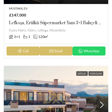
MÜSTAKIL EV
£147,000
Lefkoşa, Erülkü Süpermarket Yanı 3+1 Bahçeli Müstakil Ev
Kuzey Kıbrıs, Kıbrıs, Lefkoşa, Minareliköy
3+1
1
120
m²
Call
Email
WhatsApp
SATILIK
YENI İLAN