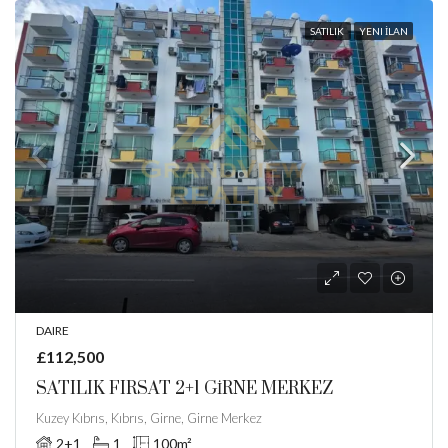
SATILIK
YENI İLAN
DAIRE
£112,500
SATILIK FIRSAT 2+1 GİRNE MERKEZ
Kuzey Kıbrıs, Kıbrıs, Girne, Girne Merkez
2+1
1
100
m²