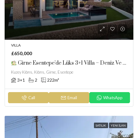
VILLA
£650,000
Girne Esentepe’de Lüks 3+1 Villa – Deniz Ve Dağ Manzaralı Ve Taşınmaya Hazır.Bankasız Ve Faizsiz Taksitlendirme Imkanı
Kuzey Kıbrıs, Kıbrıs, Girne, Esentepe
3+1
2
222
m²
Call
Email
WhatsApp
SATILIK
YENI İLAN