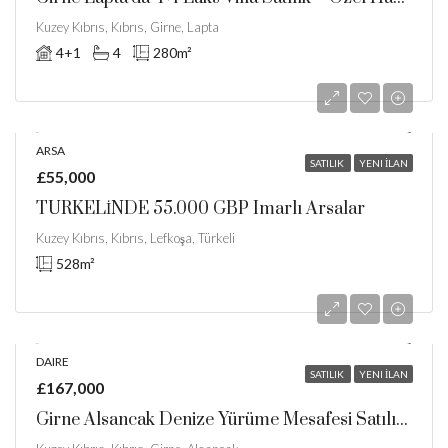
Kuzey Kıbrıs, Kıbrıs, Girne, Lapta
4+1
4
280
m²
ARSA
SATILIK
YENI İLAN
£55,000
TÜRKELİNDE 55.000 GBP Imarlı Arsalar
Kuzey Kıbrıs, Kıbrıs, Lefkoşa, Türkeli
528
m²
DAIRE
SATILIK
YENI İLAN
£167,000
Girne Alsancak Denize Yürüme Mesafesi Satılık 2+1 Özel Çatı Teraslı Daireler / Ortak Havuz / Site İçerisinde