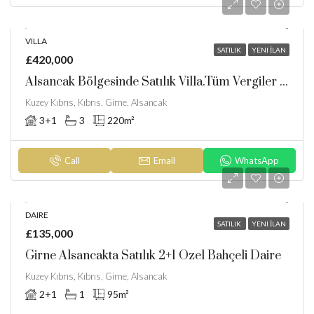
VILLA
SATILIK
YENI İLAN
£420,000
Alsancak Bölgesinde Satılık Villa.Tüm Vergiler Ödenmiştir
Kuzey Kıbrıs, Kıbrıs, Girne, Alsancak
3+1
3
220
m²
Call
Email
WhatsApp
DAIRE
SATILIK
YENI İLAN
£135,000
Girne Alsancakta Satılık 2+1 Özel Bahçeli Daire
Kuzey Kıbrıs, Kıbrıs, Girne, Alsancak
2+1
1
95
m²