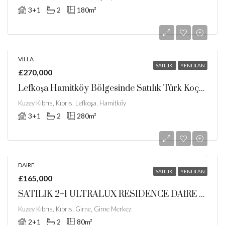
3+1
2
180
m²
VILLA
SATILIK
YENI İLAN
£270,000
Lefkoşa Hamitköy Bölgesinde Satılık Türk Koçanlı 48 Ay Vade Ile Yeni Villalar
Kuzey Kıbrıs, Kıbrıs, Lefkoşa, Hamitköy
3+1
2
280
m²
DAIRE
SATILIK
YENI İLAN
£165,000
SATILIK 2+1 ULTRALUX RESIDENCE DAİRE GİRNE MERKEZ
Kuzey Kıbrıs, Kıbrıs, Girne, Girne Merkez
2+1
2
80
m²