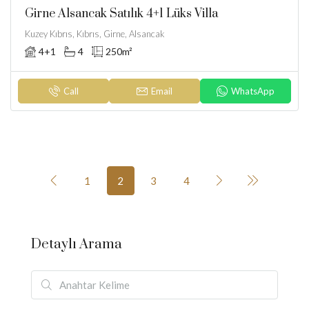
Girne Alsancak Satılık 4+1 Lüks Villa
Kuzey Kıbrıs, Kıbrıs, Girne, Alsancak
4+1
4
250
m²
Call
Email
WhatsApp
1
2
3
4
Detaylı Arama