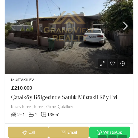
MÜSTAKIL EV
£210,000
Çatalköy Bölgesinde Satılık Müstakil Köy Evi
Kuzey Kıbrıs, Kıbrıs, Girne, Çatalköy
2+1
1
135
m²
Call
Email
WhatsApp