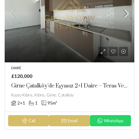
DAIRE
£120,000
Girne Çatalköy’de Eşyasız 2+1 Daire – Teras Ve Otopark Avantajlarıyla!
Kuzey Kıbrıs, Kıbrıs, Girne, Çatalköy
2+1
1
95
m²
Call
Email
WhatsApp