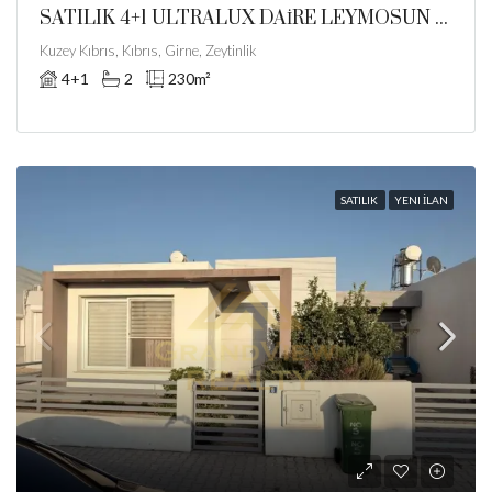
SATILIK 4+1 ULTRALUX DAİRE LEYMOSUN PARK ZEYTİNLİK GİRNE
Kuzey Kıbrıs, Kıbrıs, Girne, Zeytinlik
4+1
2
230
m²
SATILIK
YENI İLAN