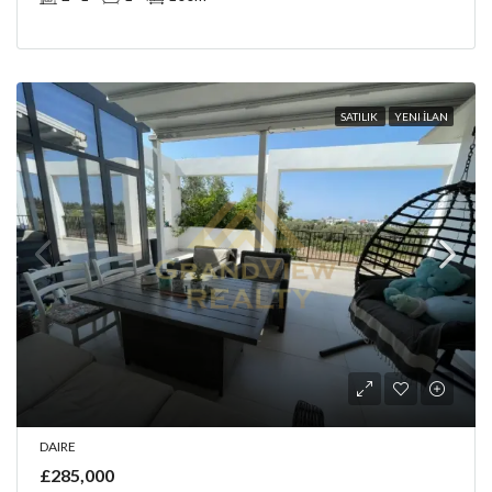
SATILIK
YENI İLAN
DAIRE
£285,000