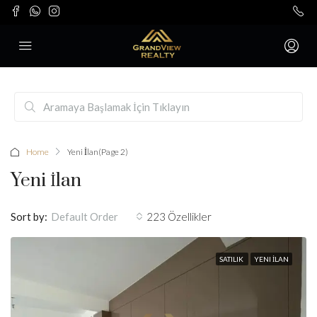
Home
Yeni İlan
(Page 2)
Yeni İlan
Sort by:
223 Özellikler
Default Order
SATILIK
YENI İLAN