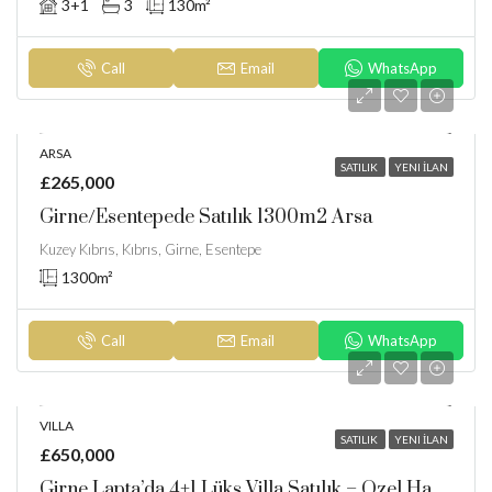
3+1
3
130
m²
Call
Email
WhatsApp
ARSA
SATILIK
YENI İLAN
£265,000
Girne/Esentepede Satılık 1300m2 Arsa
Kuzey Kıbrıs, Kıbrıs, Girne, Esentepe
1300
m²
Call
Email
WhatsApp
VILLA
SATILIK
YENI İLAN
£650,000
Girne Lapta’da 4+1 Lüks Villa Satılık – Özel Havuz Ve Deniz Manzarası!