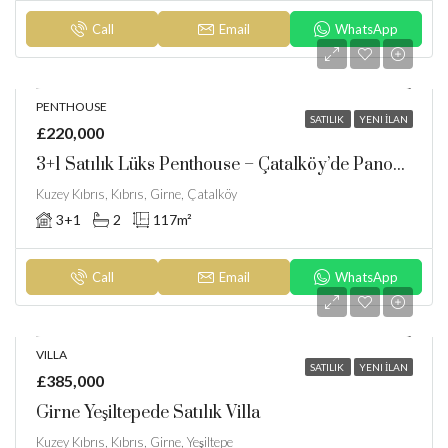
Call
Email
WhatsApp
PENTHOUSE
SATILIK
YENI İLAN
£220,000
3+1 Satılık Lüks Penthouse – Çatalköy’de Panoramik Deniz Ve Dağ Manzaralı
Kuzey Kıbrıs, Kıbrıs, Girne, Çatalköy
3+1
2
117
m²
Call
Email
WhatsApp
VILLA
SATILIK
YENI İLAN
£385,000
Girne Yeşiltepede Satılık Villa
Kuzey Kıbrıs, Kıbrıs, Girne, Yeşiltepe