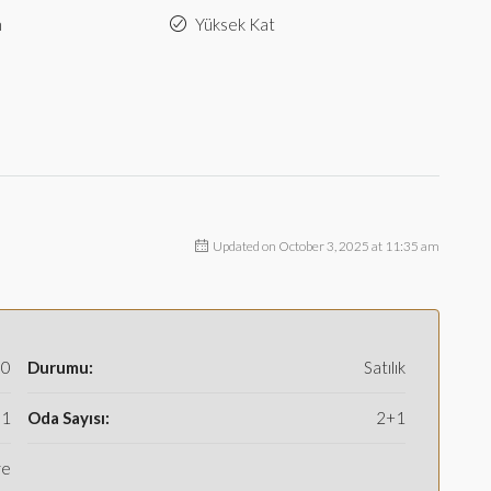
n
Yüksek Kat
Updated on October 3, 2025 at 11:35 am
00
Durumu:
Satılık
1
Oda Sayısı:
2+1
re