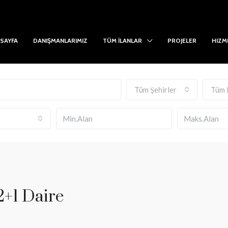
SAYFA
DANIŞMANLARIMIZ
TÜM İLANLAR
PROJELER
HIZM
Tüm Şehirler
Tüm 
2+1 Daire