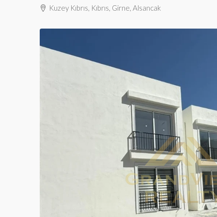
Kuzey Kıbrıs, Kıbrıs, Girne, Alsancak