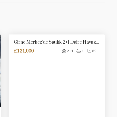
Girne Merkez’de Satılık 2+1 Daire Havuzlu Sitede
SATILIK
YENI İLAN
£121,000
2+1
1
85