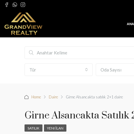
ANA
Tür
Oda Sayısı
Home
Daire
Girne Alsancakta satılık 2+1 daire
Girne Alsancakta Satılık 
SATILIK
YENI İLAN