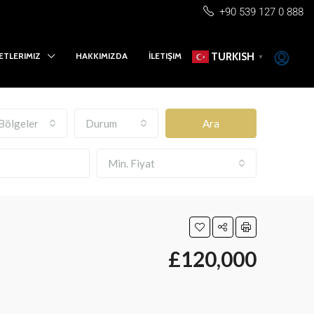
+90 539 127 0 888
ETLERIMIZ
HAKKIMIZDA
İLETIŞIM
TURKISH
▼
Bölgeler
Durum
Ara
Min. Fiyat
£120,000