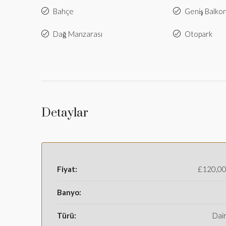
Bahçe
Geniş Balko
Dağ Manzarası
Otopark
Detaylar
Fiyat:
£120,0
Banyo:
Türü:
Dai