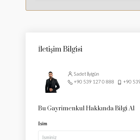
İletişim Bilgisi
Sadet İyigün
+90 539 127 0 888
+90 539
Bu Gayrimenkul Hakkında Bilgi Al
İsim