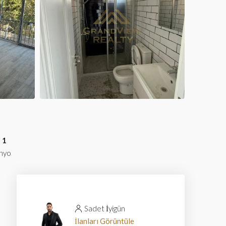
1
nyo
Sadet İyigün
İlanları Görüntüle