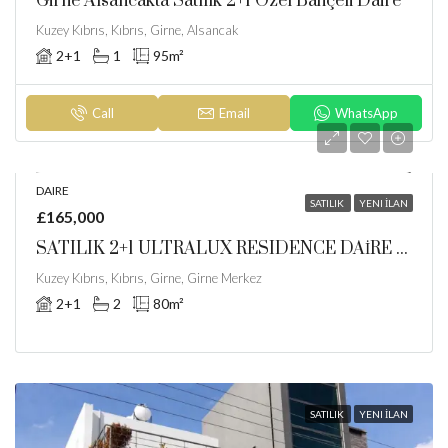
Girne Alsancakta Satılık 2+1 Özel Bahçeli Daire
Kuzey Kıbrıs, Kıbrıs, Girne, Alsancak
2+1
1
95
m²
Call
Email
WhatsApp
DAIRE
SATILIK
YENI İLAN
£165,000
SATILIK 2+1 ULTRALUX RESIDENCE DAİRE GİRNE MERKEZ
Kuzey Kıbrıs, Kıbrıs, Girne, Girne Merkez
2+1
2
80
m²
SATILIK
YENI İLAN