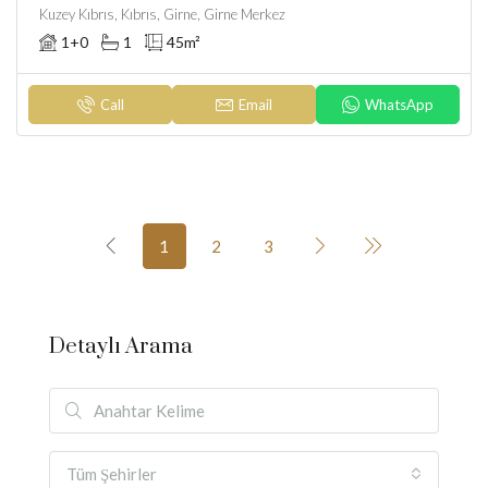
Kuzey Kıbrıs, Kıbrıs, Girne, Girne Merkez
1+0
1
45
m²
Call
Email
WhatsApp
1
2
3
Detaylı Arama
Tüm Şehirler