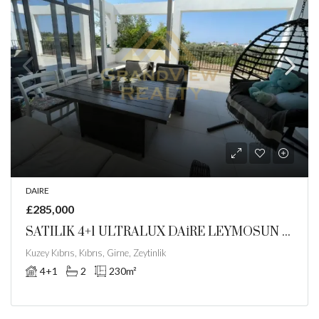
DAIRE
£285,000
SATILIK 4+1 ULTRALUX DAİRE LEYMOSUN PARK ZEYTİNLİK GİRNE
Kuzey Kıbrıs, Kıbrıs, Girne, Zeytinlik
4+1
2
230
m²