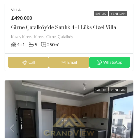
VILLA
SATILIK
YENI İLAN
£490,000
Girne Çatalköy’de Satılık 4+1 Lüks Özel Villa
Kuzey Kıbrıs, Kıbrıs, Girne, Çatalköy
4+1
5
250
m²
Call
Email
WhatsApp
SATILIK
YENI İLAN