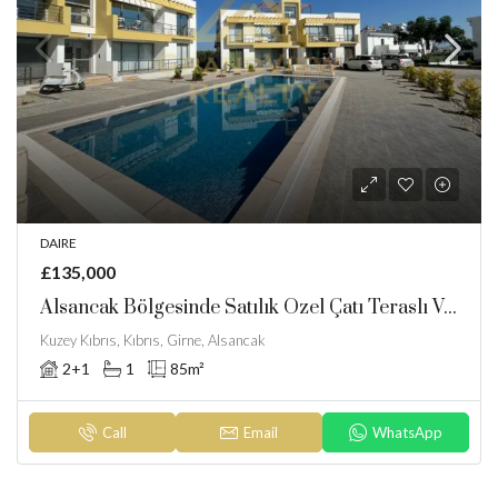
DAIRE
£135,000
Alsancak Bölgesinde Satılık Özel Çatı Teraslı Ve Ortak Havuzlu Daire
Kuzey Kıbrıs, Kıbrıs, Girne, Alsancak
2+1
1
85
m²
Call
Email
WhatsApp