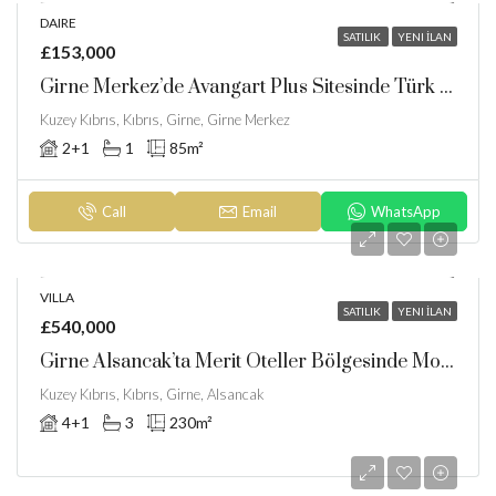
DAIRE
SATILIK
YENI İLAN
£153,000
Girne Merkez’de Avangart Plus Sitesinde Türk Koçanlı 2+1 Satılık Daire
Kuzey Kıbrıs, Kıbrıs, Girne, Girne Merkez
2+1
1
85
m²
Call
Email
WhatsApp
VILLA
SATILIK
YENI İLAN
£540,000
Girne Alsancak’ta Merit Oteller Bölgesinde Modern Villa
Kuzey Kıbrıs, Kıbrıs, Girne, Alsancak
4+1
3
230
m²