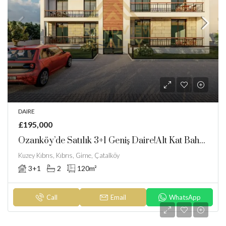
DAIRE
£195,000
Ozanköy’de Satılık 3+1 Geniş Daire!Alt Kat Bahçeli Üst Kat Terası
Kuzey Kıbrıs, Kıbrıs, Girne, Çatalköy
3+1
2
120
m²
Call
Email
WhatsApp