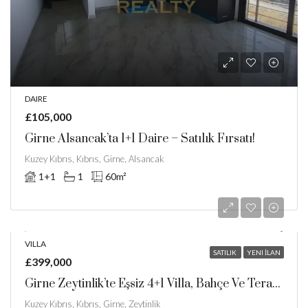
DAIRE
£105,000
Girne Alsancak’ta 1+1 Daire – Satılık Fırsatı!
Kuzey Kıbrıs, Kıbrıs, Girne, Alsancak
1+1
1
60
m²
VILLA
SATILIK
YENI İLAN
£399,000
Girne Zeytinlik’te Eşsiz 4+1 Villa, Bahçe Ve Teras İle Satılık!
Kuzey Kıbrıs, Kıbrıs, Girne, Zeytinlik