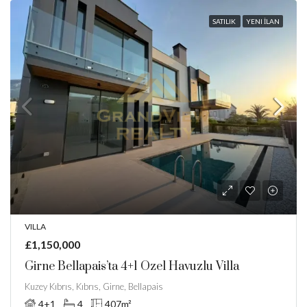
SATILIK
YENI İLAN
VILLA
£1,150,000
Girne Bellapais’ta 4+1 Özel Havuzlu Villa
Kuzey Kıbrıs, Kıbrıs, Girne, Bellapais
4+1
4
407
m²