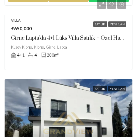
VILLA
SATILIK
YENI İLAN
£650,000
Girne Lapta’da 4+1 Lüks Villa Satılık – Özel Havuz Ve Deniz Manzarası!
Kuzey Kıbrıs, Kıbrıs, Girne, Lapta
4+1
4
280
m²
SATILIK
YENI İLAN