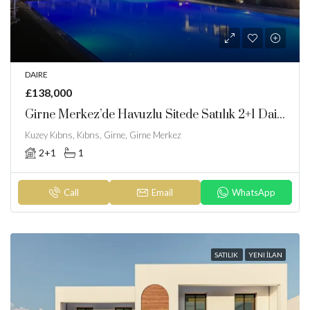
DAIRE
£138,000
Girne Merkez’de Havuzlu Sitede Satılık 2+1 Daire
Kuzey Kıbrıs, Kıbrıs, Girne, Girne Merkez
2+1
1
Call
Email
WhatsApp
SATILIK
YENI İLAN