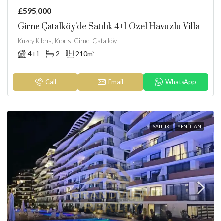
£595,000
Girne Çatalköy’de Satılık 4+1 Özel Havuzlu Villa
Kuzey Kıbrıs, Kıbrıs, Girne, Çatalköy
4+1
2
210
m²
Call
Email
WhatsApp
SATILIK
YENI İLAN