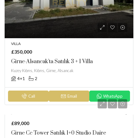
VILLA
£350,000
Girne-Alsancak’ta Satılık 3 + 1 Villa
Kuzey Kıbrıs, Kıbrıs, Girne, Alsancak
4+1
2
Call
Email
WhatsApp
£89,000
Girne Cc Tower Satılık 1+0 Studio Daire