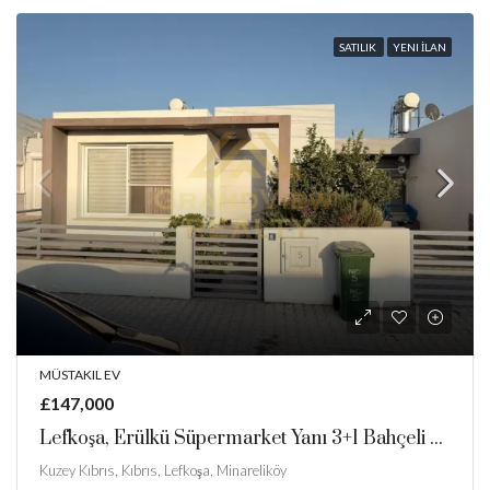
SATILIK
YENI İLAN
MÜSTAKIL EV
£147,000
Lefkoşa, Erülkü Süpermarket Yanı 3+1 Bahçeli Müstakil Ev
Kuzey Kıbrıs, Kıbrıs, Lefkoşa, Minareliköy