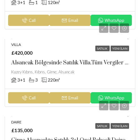
3+1
1
120
m²
Call
Email
WhatsApp
VILLA
SATILIK
YENI İLAN
£420,000
Alsancak Bölgesinde Satılık Villa.Tüm Vergiler Ödenmiştir
Kuzey Kıbrıs, Kıbrıs, Girne, Alsancak
3+1
3
220
m²
Call
Email
WhatsApp
DAIRE
SATILIK
YENI İLAN
£135,000