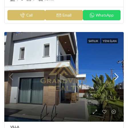
Call
Email
WhatsApp
SATILIK
YENI İLAN
VILLA