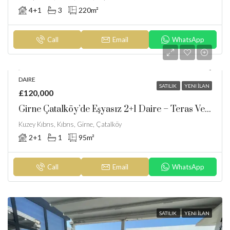
4+1
3
220
m²
Call
Email
WhatsApp
DAIRE
SATILIK
YENI İLAN
£120,000
Girne Çatalköy’de Eşyasız 2+1 Daire – Teras Ve Otopark Avantajlarıyla!
Kuzey Kıbrıs, Kıbrıs, Girne, Çatalköy
2+1
1
95
m²
Call
Email
WhatsApp
SATILIK
YENI İLAN