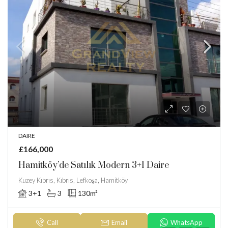
DAIRE
£166,000
Hamitköy’de Satılık Modern 3+1 Daire
Kuzey Kıbrıs, Kıbrıs, Lefkoşa, Hamitköy
3+1
3
130
m²
Call
Email
WhatsApp