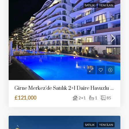
SATILIK
YENI İLAN
Girne Merkez’de Satılık 2+1 Daire Havuzlu Sitede
£121,000
2+1
1
85
SATILIK
YENI İLAN