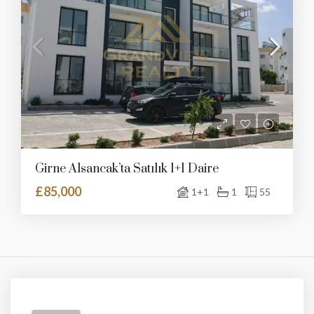
Girne Alsancak’ta Satılık 1+1 Daire
£85,000
1+1
1
55