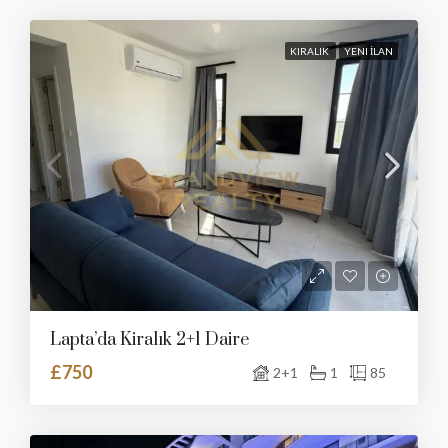
KIRALIK
YENI İLAN
Lapta’da Kiralık 2+1 Daire
£750
2+1
1
85