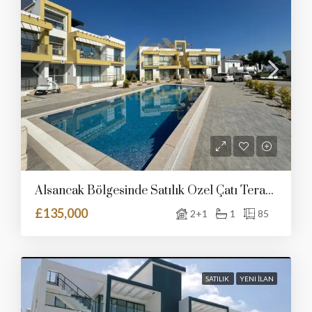
Alsancak Bölgesinde Satılık Özel Çatı Teraslı Ve Ortak Havuzlu Daire
£135,000
2+1
1
85
SATILIK
YENI İLAN