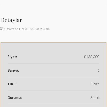
Detaylar
Updated on June 30, 2026 at 7:03 am
Fiyat:
£138,000
Banyo:
1
Türü:
Daire
Durumu:
Satılık