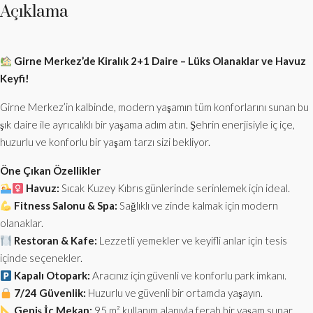
Açıklama
Girne Merkez’de Kiralık 2+1 Daire – Lüks Olanaklar ve Havuz
Keyfi!
Girne Merkez’in kalbinde, modern yaşamın tüm konforlarını sunan bu
şık daire ile ayrıcalıklı bir yaşama adım atın. Şehrin enerjisiyle iç içe,
huzurlu ve konforlu bir yaşam tarzı sizi bekliyor.
Öne Çıkan Özellikler
Havuz:
Sıcak Kuzey Kıbrıs günlerinde serinlemek için ideal.
Fitness Salonu & Spa:
Sağlıklı ve zinde kalmak için modern
olanaklar.
Restoran & Kafe:
Lezzetli yemekler ve keyifli anlar için tesis
içinde seçenekler.
Kapalı Otopark:
Aracınız için güvenli ve konforlu park imkanı.
7/24 Güvenlik:
Huzurlu ve güvenli bir ortamda yaşayın.
Geniş İç Mekan:
95 m² kullanım alanıyla ferah bir yaşam sunar.