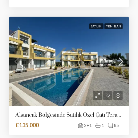
SATILIK
YENI İLAN
Alsancak Bölgesinde Satılık Özel Çatı Teraslı Ve Ortak Havuzlu Daire
£135,000
2+1
1
85