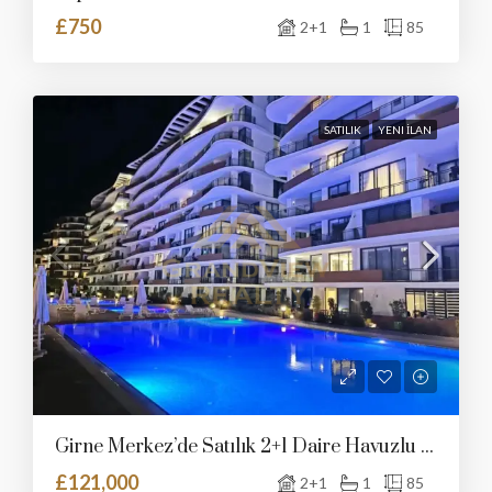
£750
2+1
1
85
SATILIK
YENI İLAN
Girne Merkez’de Satılık 2+1 Daire Havuzlu Sitede
£121,000
2+1
1
85