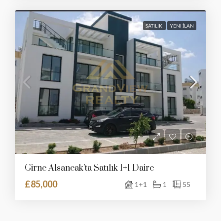
SATILIK
YENI İLAN
Girne Alsancak’ta Satılık 1+1 Daire
£85,000
1+1
1
55