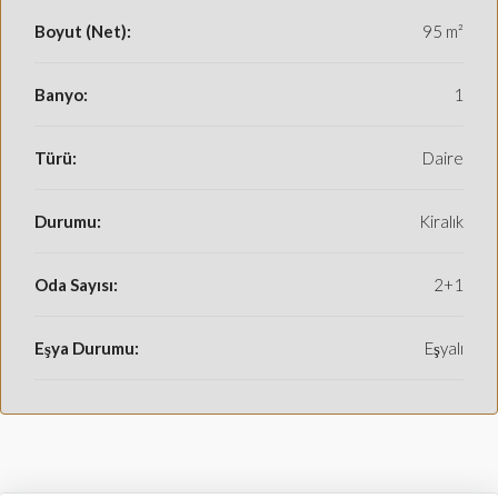
Boyut (Net):
95 m²
Banyo:
1
Türü:
Daire
Durumu:
Kiralık
Oda Sayısı:
2+1
Eşya Durumu:
Eşyalı