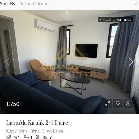
Sort By:
Default Order
KIRALIK
YENI İLAN
£750
Lapta’da Kiralık 2+1 Daire
Kuzey Kıbrıs, Kıbrıs, Girne, Lapta
2+1
1
85
m²