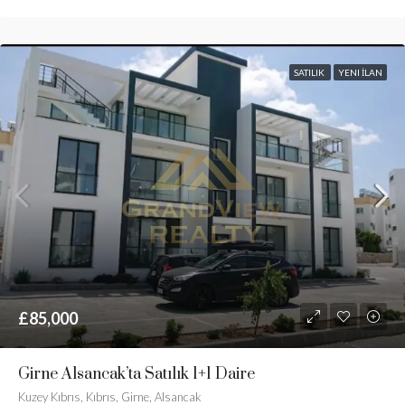
SATILIK
YENI İLAN
£85,000
Girne Alsancak’ta Satılık 1+1 Daire
Kuzey Kıbrıs, Kıbrıs, Girne, Alsancak