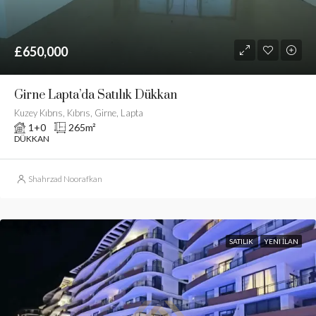
£650,000
Girne Lapta’da Satılık Dükkan
Kuzey Kıbrıs, Kıbrıs, Girne, Lapta
1+0
265
m²
DÜKKAN
Shahrzad Noorafkan
SATILIK
YENI İLAN