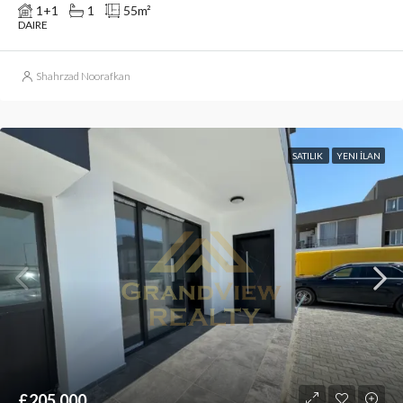
1+1
1
55
m²
DAIRE
Shahrzad Noorafkan
SATILIK
YENI İLAN
£205,000