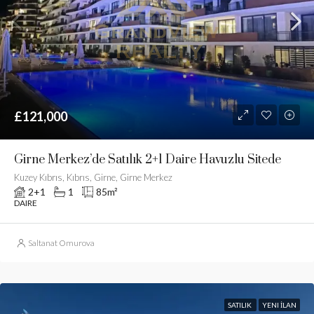
£121,000
Girne Merkez’de Satılık 2+1 Daire Havuzlu Sitede
Kuzey Kıbrıs, Kıbrıs, Girne, Girne Merkez
2+1
1
85
m²
DAIRE
Saltanat Omurova
SATILIK
YENI İLAN