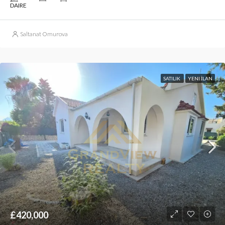
DAIRE
Saltanat Omurova
SATILIK
YENI İLAN
£420,000