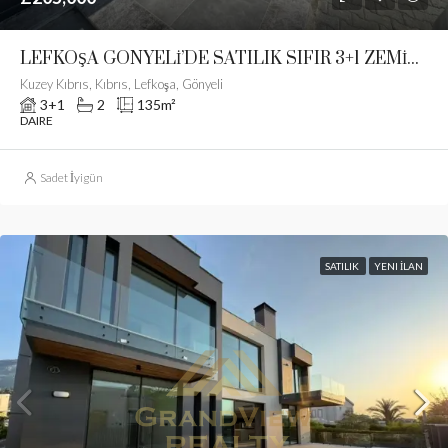
LEFKOŞA GÖNYELİ’DE SATILIK SIFIR 3+1 ZEMİN KAT BAHÇELİ LÜKS DAİRE
Kuzey Kıbrıs, Kıbrıs, Lefkoşa, Gönyeli
3+1
2
135
m²
DAIRE
Sadet İyigün
SATILIK
YENI İLAN