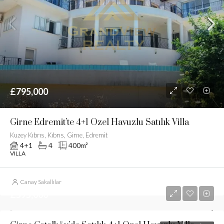
£795,000
Girne Edremit’te 4+1 Özel Havuzlu Satılık Villa
Kuzey Kıbrıs, Kıbrıs, Girne, Edremit
4+1
4
400
m²
VILLA
Canay Sakallılar
£595,000