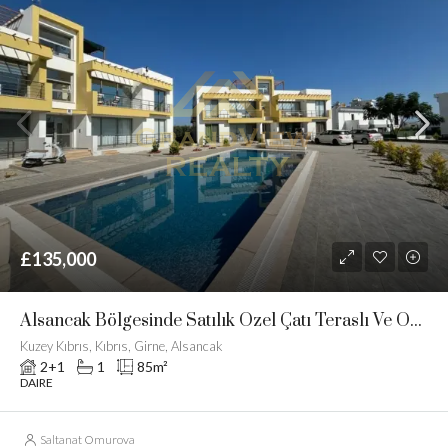
£135,000
Alsancak Bölgesinde Satılık Özel Çatı Teraslı Ve Ortak Havuzlu Daire
Kuzey Kıbrıs, Kıbrıs, Girne, Alsancak
2+1
1
85
m²
DAIRE
Saltanat Omurova