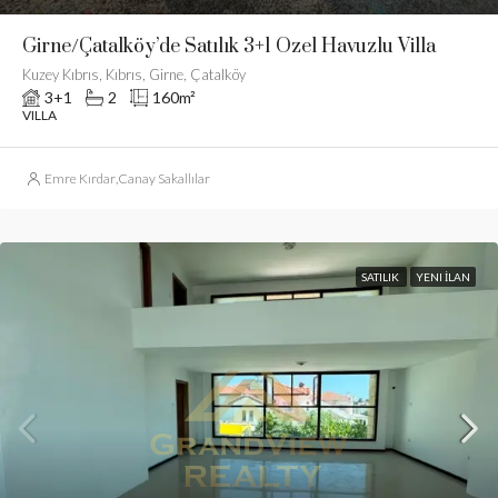
Girne/Çatalköy’de Satılık 3+1 Özel Havuzlu Villa
Kuzey Kıbrıs, Kıbrıs, Girne, Çatalköy
3+1
2
160
m²
VILLA
Emre Kırdar
,
Canay Sakallılar
SATILIK
YENI İLAN