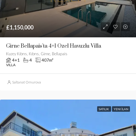
£1,150,000
Girne Bellapais’ta 4+1 Özel Havuzlu Villa
Kuzey Kıbrıs, Kıbrıs, Girne, Bellapais
4+1
4
407
m²
VILLA
Saltanat Omurova
SATILIK
YENI İLAN