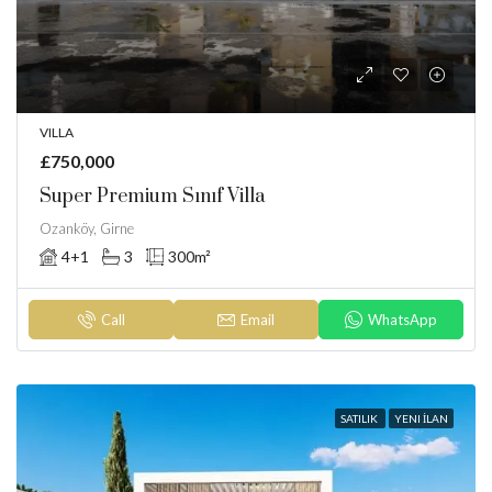
VILLA
£750,000
Super Premium Sınıf Villa
Ozanköy, Girne
4+1
3
300
m²
Call
Email
WhatsApp
SATILIK
YENI İLAN