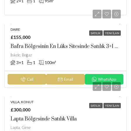
2+1
1
95
m²
DAIRE
SATILIK
YENI İLAN
£155,000
Bafra Bölgesinin En Lüks Sitesinde Satılık 3+1 Daire
İskele, Boğaz
3+1
1
100
m²
Call
Email
WhatsApp
VILLA, KONUT
SATILIK
YENI İLAN
£300,000
Lapta Bölgesinde Satılık Villa
Lapta, Girne