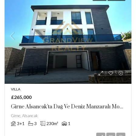
VILLA
£265,000
Girne Alsancak’ta Dağ Ve Deniz Manzaralı Modern Villa
Girne, Alsancak
3+1
3
230
m²
1