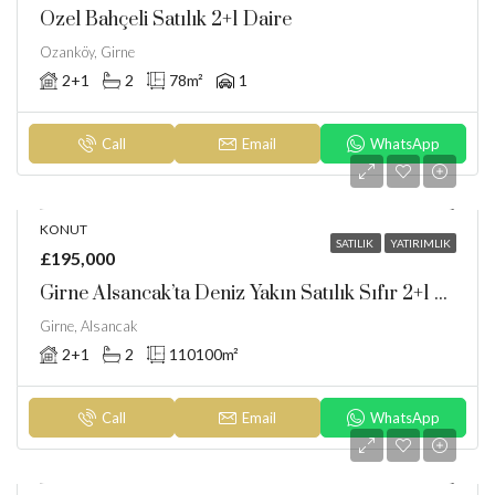
Özel Bahçeli Satılık 2+1 Daire
Ozanköy, Girne
2+1
2
78
m²
1
Call
Email
WhatsApp
KONUT
SATILIK
YATIRIMLIK
£195,000
Girne Alsancak’ta Deniz Yakın Satılık Sıfır 2+1 Bahçeli Ve Penthouse Daireler
Girne, Alsancak
2+1
2
110
100m²
Call
Email
WhatsApp