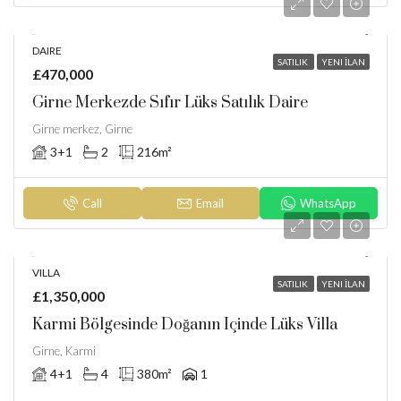
DAIRE
SATILIK
YENI İLAN
£470,000
Girne Merkezde Sıfır Lüks Satılık Daire
Girne merkez, Girne
3+1
2
216
m²
Call
Email
WhatsApp
VILLA
SATILIK
YENI İLAN
£1,350,000
Karmi Bölgesinde Doğanın Içinde Lüks Villa
Girne, Karmi
4+1
4
380
m²
1