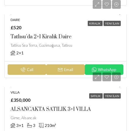
DAIRE
KIRALIK
YENI İLAN
£520
Tatlısu’da 2+1 Kiralık Daire
Tatlisu Sea Terra, Gazimağusa, Tatlısu
2+1
Call
Email
WhatsApp
VILLA
SATILIK
YENI İLAN
£350,000
ALSANCAKTA SATILIK 3+1 VILLA
Girne, Alsancak
3+1
3
210
m²