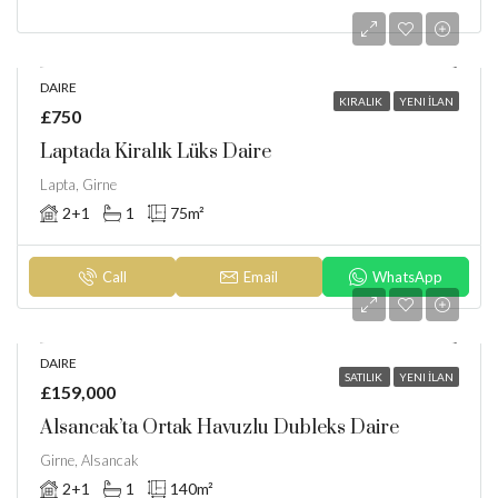
DAIRE
KIRALIK
YENI İLAN
£750
Laptada Kiralık Lüks Daire
Lapta, Girne
2+1
1
75
m²
Call
Email
WhatsApp
DAIRE
SATILIK
YENI İLAN
£159,000
Alsancak’ta Ortak Havuzlu Dubleks Daire
Girne, Alsancak
2+1
1
140
m²