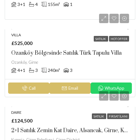
3+1
4
155
m²
1
VILLA
SATILIK
HOT OFFER
£525,000
Ozanköy Bölgesinde Satılık Türk Tapulu Villa
Ozanköy, Girne
4+1
3
240
m²
3
Call
Email
WhatsApp
DAIRE
SATILIK
FIRSAT İLANI
£124,500
2+1 Satılık Zemin Kat Daire, Alsancak, Girne, Kuzey Kıbrıs
Kyrenia, Girne Belediyesi, Girne District