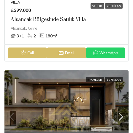
VILLA
SATILIK
YENI İLAN
£399,000
Alsancak Bölgesinde Satılık Villa
Alsancak, Girne
3+1
2
180
m²
Call
Email
WhatsApp
PROJELER
YENI İLAN