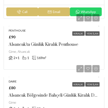
Call
Email
WhatsApp
PENTHOUSE
KIRALIK
YENI İLAN
£90
Alsancak’ta Günlük Kiralık Penthouse
Girne, Alsancak
2+1
1
169
m²
DAIRE
KIRALIK
YENI İLAN
£80
Alsancak Bölgesinde Bahçeli Günlük Kiralık Daire
Girne