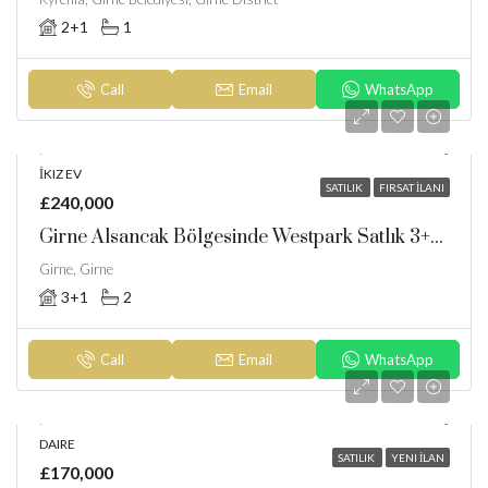
2+1
1
Call
Email
WhatsApp
İKIZ EV
SATILIK
FIRSAT İLANI
£240,000
Girne Alsancak Bölgesinde Westpark Satlık 3+1 Ikiz Villa
Girne, Girne
3+1
2
Call
Email
WhatsApp
DAIRE
SATILIK
YENI İLAN
£170,000