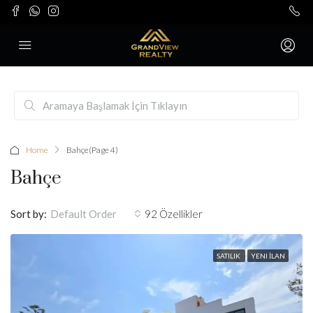
Home
Bahçe
(Page 4)
Bahçe
Sort by:
92 Özellikler
Default Order
SATILIK
YENI İLAN