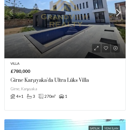
VILLA
£780,000
Girne Karşıyaka’da Ultra Lüks Villa
Girne, Karşıyaka
4+1
3
270
m²
1
SATILIK
YENI İLAN