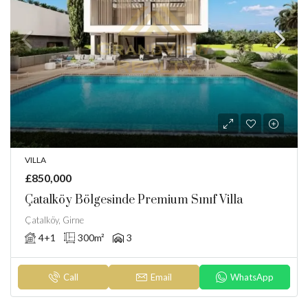
VILLA
£850,000
Çatalköy Bölgesinde Premium Sınıf Villa
Çatalköy, Girne
4+1
300
m²
3
Call
Email
WhatsApp