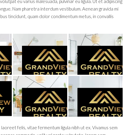
 volutpat eu varius malesuada, pulvinar eu ligula. Ut et adipiscing
 congue. Nam pharetra interdum vestibulum. Aenean gravida mi
cibus tincidunt, quam dolor condimentum metus, in convallis
 laoreet felis, vitae fermentum ligula nibh ut ex. Vivamus sem
 Maecenas commodo, velit vel porta vulputate, lorem sem