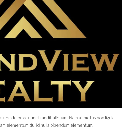
m nec dolor ac nunc blandit aliquam. Nam at metus non ligula
 Nam elementum dui id nulla bibendum elementum.