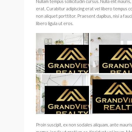
Nullam tempus sollicitudin cursus. Nulla elit mauris,
erat. Curabitur adipiscing erat vel libero tempus
non aliquet porttitor. Praesent dapibus, nisi a fau
libero ligula ut eros.
Proin suscipit, ex non sodales aliquam, ante mauris
magna, iaculis ut pretium ac, tincidunt vel ipsum.