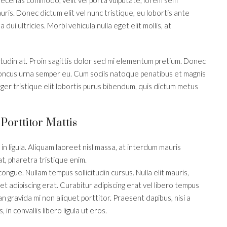
ris. Donec dictum elit vel nunc tristique, eu lobortis ante
dui ultricies. Morbi vehicula nulla eget elit mollis, at
itudin at. Proin sagittis dolor sed mi elementum pretium. Donec
honcus urna semper eu. Cum sociis natoque penatibus et magnis
eger tristique elit lobortis purus bibendum, quis dictum metus
Porttitor Mattis
in ligula. Aliquam laoreet nisl massa, at interdum mauris
 at, pharetra tristique enim.
i congue. Nullam tempus sollicitudin cursus. Nulla elit mauris,
 et adipiscing erat. Curabitur adipiscing erat vel libero tempus
gravida mi non aliquet porttitor. Praesent dapibus, nisi a
n convallis libero ligula ut eros.