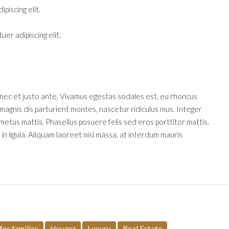
piscing elit.
er adipiscing elit.
onec et justo ante. Vivamus egestas sodales est, eu rhoncus
agnis dis parturient montes, nascetur ridiculus mus. Integer
 metus mattis. Phasellus posuere felis sed eros porttitor mattis.
in ligula. Aliquam laoreet nisl massa, at interdum mauris
for families
Houzez
Luxury
Real Estate