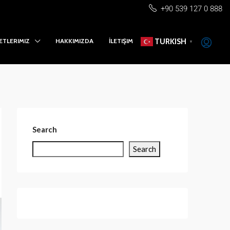
+90 539 127 0 888
ETLERIMIZ
HAKKIMIZDA
İLETIŞIM
TURKISH
▼
Search
Search