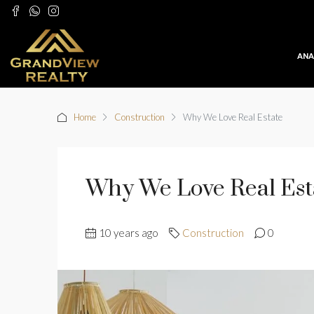
ANA
Home
Construction
Why We Love Real Estate
Why We Love Real Est
10 years ago
Construction
0