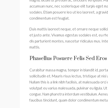
accumsan nunc, nec scelerisque elit turpis eget mau
sodales. Etiam posuere leo ut leo laoreet, a gravida 
condimentum est feugiat.
Duis mattis laoreet neque, et ornare neque sollic
et justo ante. Vivamus egestas sodales est, eu r
dis parturient montes, nascetur ridiculus mus. Int
mattis.
Phasellus Posuere Felis Sed Eros 
Curabitur massa magna, tempor in blandit id, porta 
sollicitudin et. Mauris risus lectus, tristique at nisl
Nullam this is a link nibh facilisis, at malesuada orc
volutpat eu varius malesuada, pulvinar eu ligula. Ut
congue. Nam pharetra interdum vestibulum. Aenean 
faucibus tincidunt, quam dolor condimentum metus, i