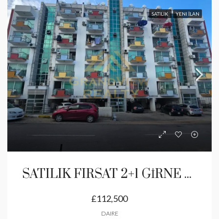
SATILIK
YENI İLAN
SATILIK FIRSAT 2+1 GİRNE MERKEZ
£112,500
DAIRE