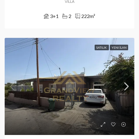
VILLA
3+1
2
222
m²
SATILIK
YENI İLAN