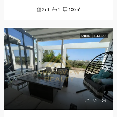
2+1
1
100
m²
SATILIK
YENI İLAN