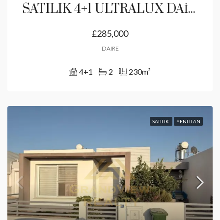
SATILIK 4+1 ULTRALUX DAİRE LEYMOSUN PARK ZEYTİNLİK GİRNE
£285,000
DAIRE
4+1
2
230
m²
SATILIK
YENI İLAN