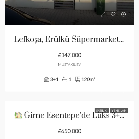
Lefkoşa, Erülkü Süpermarket Yanı 3+1 Bahçeli Müstakil Ev
£147,000
MÜSTAKIL EV
3+1
1
120
m²
SATILIK
YENI İLAN
Girne Esentepe’de Lüks 3+1 Villa – Deniz Ve Dağ Manzaralı Ve Taşınmaya Hazır.Bankasız Ve Faizsiz Taksitlendirme Imkanı
£650,000