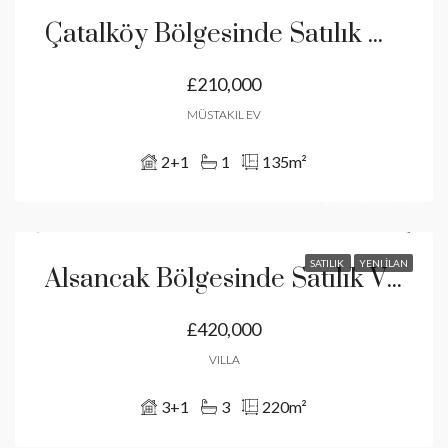
Çatalköy Bölgesinde Satılık Müstakil Köy Evi
£210,000
MÜSTAKIL EV
2+1
1
135
m²
SATILIK
YENI İLAN
Alsancak Bölgesinde Satılık Villa.Tüm Vergiler Ödenmiştir
£420,000
VILLA
3+1
3
220
m²