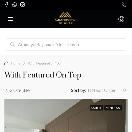
Home
With Featured on Top
With Featured On Top
252 Özellikler
Sort by:
Default Order
SATILIK
YENI İLAN