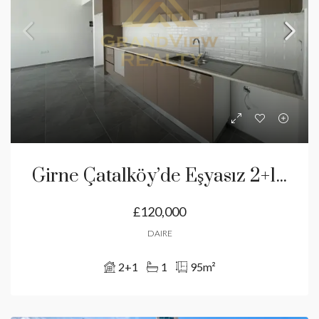
Girne Çatalköy’de Eşyasız 2+1 Daire – Teras Ve Otopark Avantajlarıyla!
£120,000
DAIRE
2+1
1
95
m²