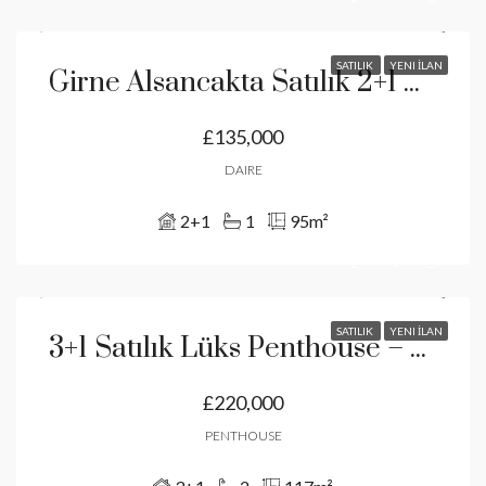
SATILIK
YENI İLAN
Girne Alsancakta Satılık 2+1 Özel Bahçeli Daire
£135,000
DAIRE
2+1
1
95
m²
SATILIK
YENI İLAN
3+1 Satılık Lüks Penthouse – Çatalköy’de Panoramik Deniz Ve Dağ Manzaralı
£220,000
PENTHOUSE