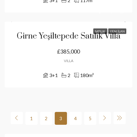
3+1
2
117
m²
SATILIK
YENI İLAN
Girne Yeşiltepede Satılık Villa
£385,000
VILLA
3+1
2
180
m²
1
2
3
4
5