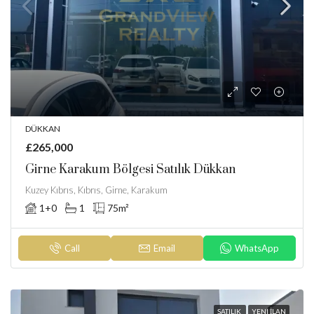
DÜKKAN
£265,000
Girne Karakum Bölgesi Satılık Dükkan
Kuzey Kıbrıs, Kıbrıs, Girne, Karakum
1+0
1
75
m²
Call
Email
WhatsApp
SATILIK
YENI İLAN