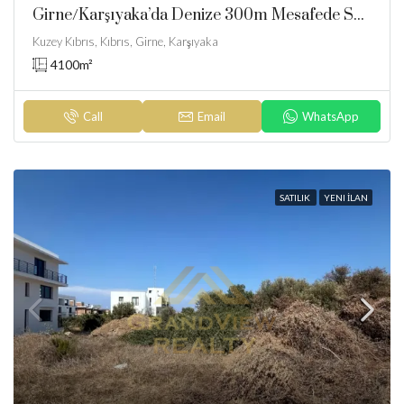
Girne/karşıyaka’da Denize 300m Mesafede Satılık Arazi
Kuzey Kıbrıs, Kıbrıs, Girne, Karşıyaka
4100
m²
Call
Email
WhatsApp
SATILIK
YENI İLAN