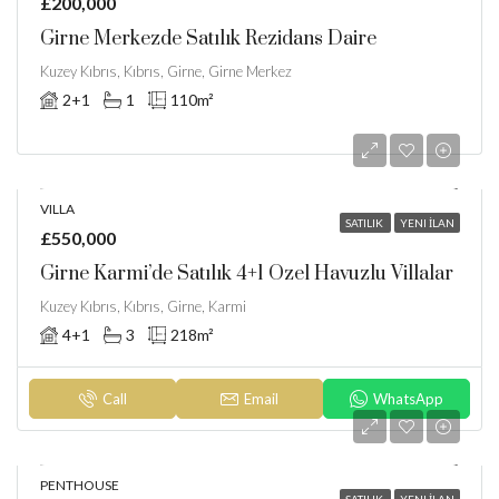
£200,000
Girne Merkezde Satılık Rezidans Daire
Kuzey Kıbrıs, Kıbrıs, Girne, Girne Merkez
2+1
1
110
m²
VILLA
SATILIK
YENI İLAN
£550,000
Girne Karmi’de Satılık 4+1 Özel Havuzlu Villalar
Kuzey Kıbrıs, Kıbrıs, Girne, Karmi
4+1
3
218
m²
Call
Email
WhatsApp
PENTHOUSE