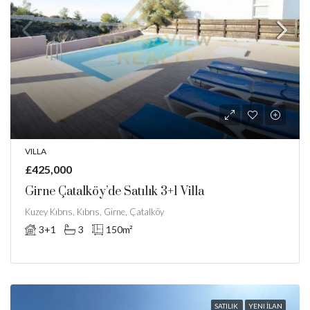
VILLA
£425,000
Girne Çatalköy’de Satılık 3+1 Villa
Kuzey Kıbrıs, Kıbrıs, Girne, Çatalköy
3+1
3
150
m²
SATILIK
YENI İLAN