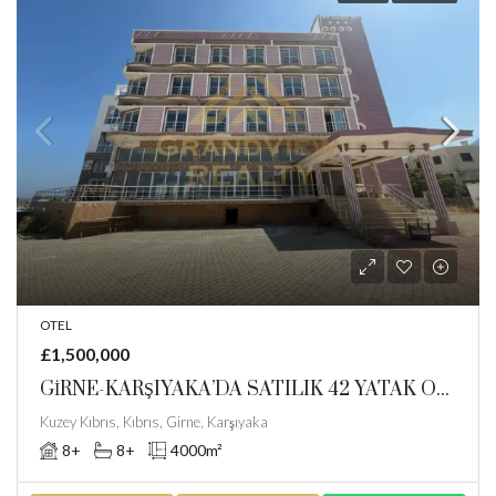
OTEL
£1,500,000
GİRNE-KARŞIYAKA’DA SATILIK 42 YATAK ODALI BUTİK OTEL
Kuzey Kıbrıs, Kıbrıs, Girne, Karşıyaka
8+
8+
4000
m²