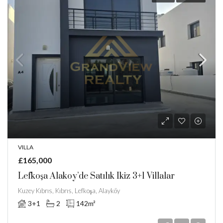
VILLA
£165,000
Lefkoşa Alakoy’de Satılık Ikiz 3+1 Villalar
Kuzey Kıbrıs, Kıbrıs, Lefkoşa, Alayköy
3+1
2
142
m²