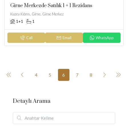
Girne Merkezde Satılık 1 + 1 Rezidans
Kuzey Kıbrıs, Girne, Girne Merkez
1+1
1
Call
Email
WhatsApp
4
5
6
7
8
Detaylı Arama