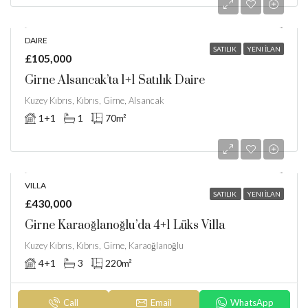
DAIRE
SATILIK
YENI İLAN
£105,000
Girne Alsancak’ta 1+1 Satılık Daire
Kuzey Kıbrıs, Kıbrıs, Girne, Alsancak
1+1
1
70
m²
VILLA
SATILIK
YENI İLAN
£430,000
Girne Karaoğlanoğlu’da 4+1 Lüks Villa
Kuzey Kıbrıs, Kıbrıs, Girne, Karaoğlanoğlu
4+1
3
220
m²
Call
Email
WhatsApp