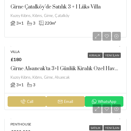
Girne Çatalköy’de Satılık 3 + 1 Lüks Villa
Kuzey Kıbrıs, Kıbrıs, Girne, Çatalköy
3+1
3
220
m²
VILLA
KIRALIK
YENI İLAN
£180
Girne Alsancak’ta 3+1 Günlük Kiralık Özel Havuzlu Villa
Kuzey Kıbrıs, Kıbrıs, Girne, Alsancak
3+1
3
Call
Email
WhatsApp
PENTHOUSE
SATILIK
YENI İLAN