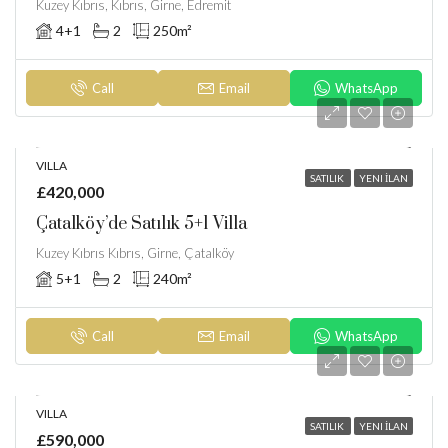
Kuzey Kıbrıs, Kıbrıs, Girne, Edremit
4+1
2
250
m²
Call
Email
WhatsApp
VILLA
SATILIK
YENI İLAN
£420,000
Çatalköy’de Satılık 5+1 Villa
Kuzey Kıbrıs Kıbrıs, Girne, Çatalköy
5+1
2
240
m²
Call
Email
WhatsApp
VILLA
SATILIK
YENI İLAN
£590,000