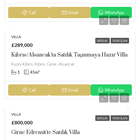
Call
Email
WhatsApp
VILLA
SATILIK
YENI İLAN
£289,000
Kıbrıs/Alsancak’ta Satılık Taşınmaya Hazır Villa
Kuzey Kıbrıs, Kıbrıs, Girne, Alsancak
1
45
m²
Call
Email
WhatsApp
VILLA
SATILIK
YENI İLAN
£800,000
Girne Edremit’te Satılık Villa