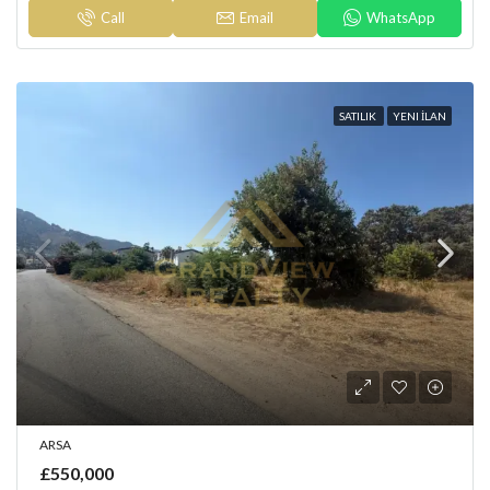
Call
Email
WhatsApp
SATILIK
YENI İLAN
ARSA
£550,000