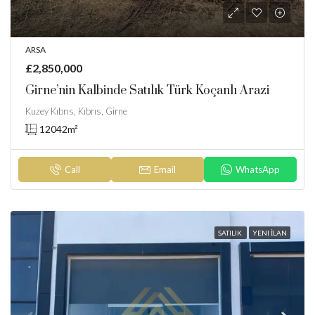
ARSA
£2,850,000
Girne’nin Kalbinde Satılık Türk Koçanlı Arazi
Kuzey Kıbrıs, Kıbrıs, Girne
12042
m²
Call
Email
WhatsApp
SATILIK
YENI İLAN