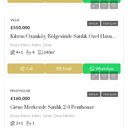
VILLA
SATILIK
YENI İLAN
£550,000
Kıbrıs/Ozanköy Bölgesinde Satılık Özel Havuzlu Türk Tapulu Villa
Kuzey Kıbrıs, Kıbrıs, Girne
4+1
4
240
m²
Call
Email
WhatsApp
PENTHOUSE
SATILIK
YENI İLAN
£160,000
Girne Merkezde Satılık 2+1 Penthouse
Kuzey Kıbrıs, Kıbrıs, Girne, Girne Merkez
2+1
1